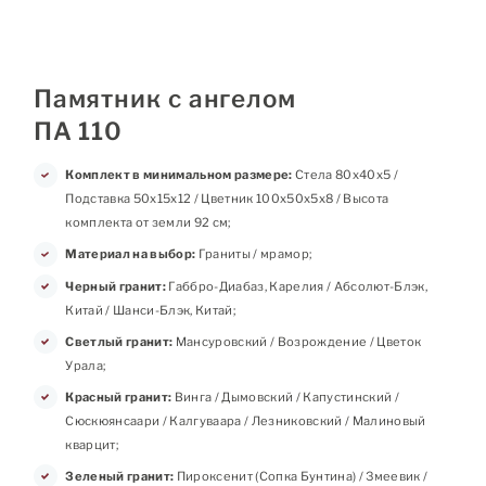
Памятник с ангелом
ПА 110
Комплект в минимальном размере:
Стела 80х40х5 /
Подставка 50х15х12 / Цветник 100х50х5х8 / Высота
комплекта от земли 92 см;
Материал на выбор:
Граниты / мрамор;
Черный гранит:
Габбро-Диабаз, Карелия / Абсолют-Блэк,
Китай / Шанси-Блэк, Китай;
Светлый гранит:
Мансуровский / Возрождение / Цветок
Урала;
Красный гранит:
Винга / Дымовский / Капустинский /
Сюскюянсаари / Калгуваара / Лезниковский / Малиновый
кварцит;
Зеленый гранит:
Пироксенит (Сопка Бунтина) / Змеевик /