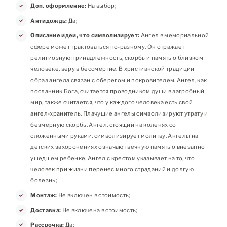
Доп. оформление:
На выбор;
Антидождь:
Да;
Описание идеи, что символизирует:
Ангел в мемориальной
сфере может трактоваться по-разному. Он отражает
религиозную принадлежность, скорбь и память о близком
человеке, веру в бессмертие. В христианской традиции
образ ангела связан с оберегом и покровителем. Ангел, как
посланник Бога, считается проводником души в загробный
мир, также считается, что у каждого человека есть свой
ангел-хранитель. Плачущие ангелы символизируют утрату и
безмерную скорбь. Ангел, стоящий на коленях со
сложенными руками, символизирует молитву. Ангелы на
детских захоронениях означают вечную память о внезапно
ушедшем ребенке. Ангел с крестом указывает на то, что
человек при жизни перенес много страданий и долгую
болезнь;
Монтаж:
Не включен в стоимость;
Доставка:
Не включена в стоимость;
Рассрочка:
Да;