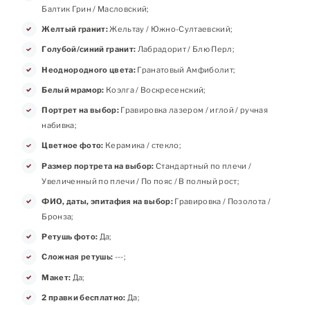
Балтик Грин / Масловский;
Желтый гранит:
Жельтау / Южно-Султаевский;
Голубой/синий гранит:
Лабрадорит / Блю Перл;
Неоднородного цвета:
Гранатовый Амфиболит;
Белый мрамор:
Коэлга / Воскресенский;
Портрет на выбор:
Гравировка лазером / иглой / ручная
набивка;
Цветное фото:
Керамика / стекло;
Размер портрета на выбор:
Стандартный по плечи /
Увеличенный по плечи / По пояс / В полный рост;
ФИО, даты, эпитафия на выбор:
Гравировка / Позолота /
Бронза;
Ретушь фото:
Да;
Сложная ретушь:
---;
Макет:
Да;
2 правки бесплатно:
Да;