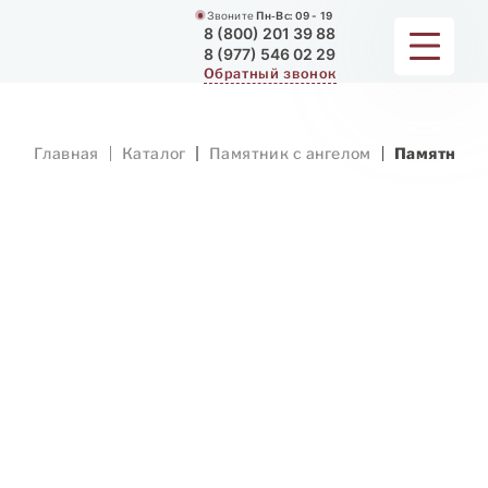
Звоните
Пн-Вс:
09 - 19
8 (800) 201 39 88
8 (977) 546 02 29
Обратный звонок
ПАМЯТНИКИ
Главная
Каталог
Памятник с ангелом
Памятник с
МЕМОРИАЛЬНЫЕ КОМПЛЕКСЫ
ДЛЯ ХРАМА
ДОП. УСЛУГИ
ЗАМЕР И ДОСТАВКА
РАБОТЫ
О КОМПАНИИ