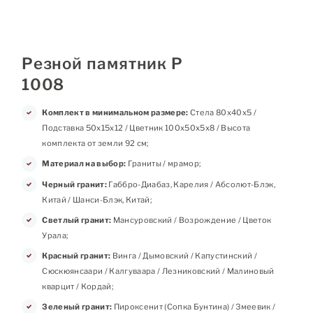
Резной памятник Р
1008
Комплект в минимальном размере:
Стела 80х40х5 /
Подставка 50х15х12 / Цветник 100х50х5х8 / Высота
комплекта от земли 92 см;
Материал на выбор:
Граниты / мрамор;
Черный гранит:
Габбро-Диабаз, Карелия / Абсолют-Блэк,
Китай / Шанси-Блэк, Китай;
Светлый гранит:
Мансуровский / Возрождение / Цветок
Урала;
Красный гранит:
Винга / Дымовский / Капустинский /
Сюскюянсаари / Калгуваара / Лезниковский / Малиновый
кварцит / Кордай;
Зеленый гранит:
Пироксенит (Сопка Бунтина) / Змеевик /