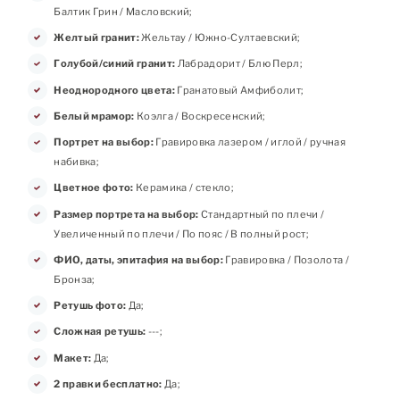
Балтик Грин / Масловский;
Желтый гранит:
Жельтау / Южно-Султаевский;
Голубой/синий гранит:
Лабрадорит / Блю Перл;
Неоднородного цвета:
Гранатовый Амфиболит;
Белый мрамор:
Коэлга / Воскресенский;
Портрет на выбор:
Гравировка лазером / иглой / ручная
набивка;
Цветное фото:
Керамика / стекло;
Размер портрета на выбор:
Стандартный по плечи /
Увеличенный по плечи / По пояс / В полный рост;
ФИО, даты, эпитафия на выбор:
Гравировка / Позолота /
Бронза;
Ретушь фото:
Да;
Сложная ретушь:
---;
Макет:
Да;
2 правки бесплатно:
Да;