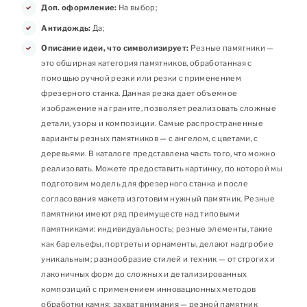
Доп. оформление:
На выбор;
Антидождь:
Да;
Описание идеи, что символизирует:
Резные памятники —
это обширная категория памятников, обработанная с
помощью ручной резки или резки с применением
фрезерного станка. Данная резка дает объемное
изображение на граните, позволяет реализовать сложные
детали, узоры и композиции. Самые распространенные
варианты резных памятников — с ангелом, с цветами, с
деревьями. В каталоге представлена часть того, что можно
реализовать. Можете предоставить картинку, по которой мы
подготовим модель для фрезерного станка и после
согласования макета изготовим нужный памятник. Резные
памятники имеют ряд преимуществ над типовыми
памятниками: индивидуальность; резные элементы, такие
как барельефы, портреты и орнаменты, делают надгробие
уникальным; разнообразие стилей и техник — от строгих и
лаконичных форм до сложных и детализированных
композиций с применением инновационных методов
обработки камня; захват внимания — резной памятник