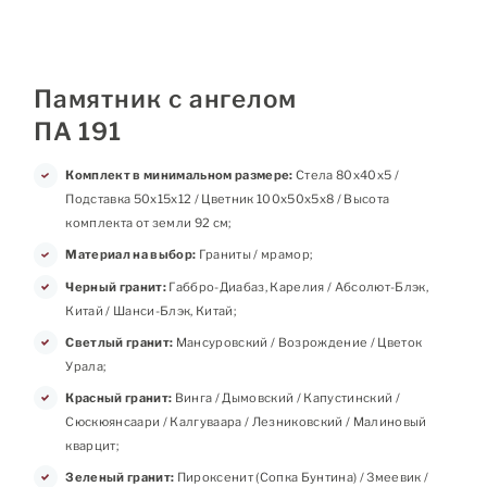
Памятник с ангелом
ПА 191
Комплект в минимальном размере:
Стела 80х40х5 /
Подставка 50х15х12 / Цветник 100х50х5х8 / Высота
комплекта от земли 92 см;
Материал на выбор:
Граниты / мрамор;
Черный гранит:
Габбро-Диабаз, Карелия / Абсолют-Блэк,
Китай / Шанси-Блэк, Китай;
Светлый гранит:
Мансуровский / Возрождение / Цветок
Урала;
Красный гранит:
Винга / Дымовский / Капустинский /
Сюскюянсаари / Калгуваара / Лезниковский / Малиновый
кварцит;
Зеленый гранит:
Пироксенит (Сопка Бунтина) / Змеевик /