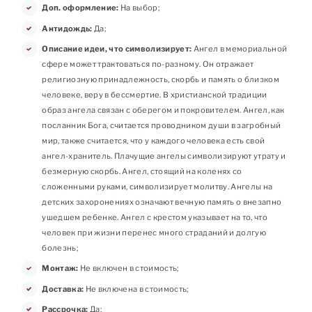
Доп. оформление:
На выбор;
Антидождь:
Да;
Описание идеи, что символизирует:
Ангел в мемориальной
сфере может трактоваться по-разному. Он отражает
религиозную принадлежность, скорбь и память о близком
человеке, веру в бессмертие. В христианской традиции
образ ангела связан с оберегом и покровителем. Ангел, как
посланник Бога, считается проводником души в загробный
мир, также считается, что у каждого человека есть свой
ангел-хранитель. Плачущие ангелы символизируют утрату и
безмерную скорбь. Ангел, стоящий на коленях со
сложенными руками, символизирует молитву. Ангелы на
детских захоронениях означают вечную память о внезапно
ушедшем ребенке. Ангел с крестом указывает на то, что
человек при жизни перенес много страданий и долгую
болезнь;
Монтаж:
Не включен в стоимость;
Доставка:
Не включена в стоимость;
Рассрочка:
Да;