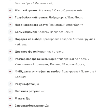
Балтик Грин / Масловский;
Желтый гранит:
Жельтау / Южно-Султаевский;
Голубой/синий гранит:
Лабрадорит / Блю Перл;
Неоднородного цвета:
Гранатовый Амфиболит;
Белый мрамор:
Коэлга / Воскресенский;
Портрет на выбор:
Гравировка лазером / иглой / ручная
набивка;
Цветное фото:
Керамика / стекло;
Размер портрета на выбор:
Стандартный по плечи /
Увеличенный по плечи / По пояс / В полный рост;
ФИО, даты, эпитафия на выбор:
Гравировка / Позолота /
Бронза;
Ретушь фото:
Да;
Сложная ретушь:
---;
Макет:
Да;
2 правки бесплатно:
Да;