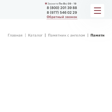
Звоните
Пн-Вс:
09 - 19
8 (800) 201 39 88
8 (977) 546 02 29
Обратный звонок
ПАМЯТНИКИ
Главная
Каталог
Памятник с ангелом
Памятник с
МЕМОРИАЛЬНЫЕ КОМПЛЕКСЫ
ДЛЯ ХРАМА
ДОП. УСЛУГИ
ЗАМЕР И ДОСТАВКА
РАБОТЫ
О КОМПАНИИ