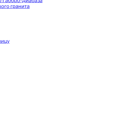
о Габбро-Диабаза
ого гранита
ницу