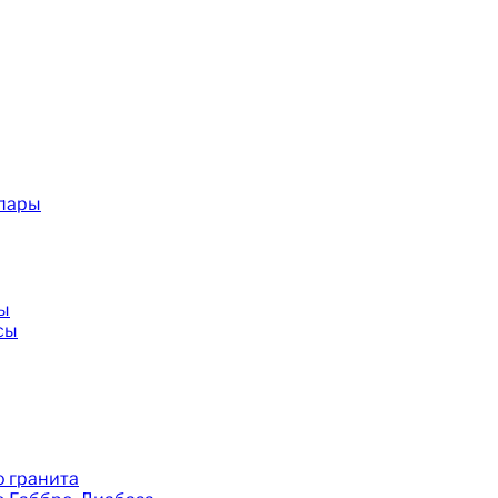
 пары
ы
сы
 гранита