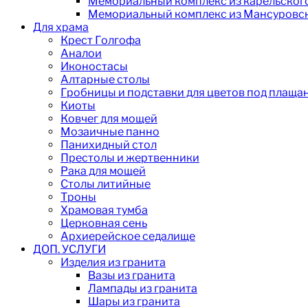
Мемориальный комплекс из карельског
Мемориальный комплекс из Мансуровск
Для храма
Крест Голгофа
Аналои
Иконостасы
Алтарные столы
Гробницы и подставки для цветов под плаща
Киоты
Ковчег для мощей
Мозаичные панно
Панихидный стол
Престолы и жертвенники
Рака для мощей
Столы литийные
Троны
Храмовая тумба
Церковная сень
Архиерейское седалище
ДОП. УСЛУГИ
Изделия из гранита
Вазы из гранита
Лампады из гранита
Шары из гранита