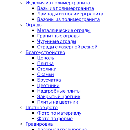
Изделия из полимергранита
Вазы из полимергранита
Лампады из полимергранита
Вазоны из полимергранита
Ограды
Металлические ограды
Гранитные ограды
Чугунные ограды
Ограды с лазерной резкой
Благоустройство
Цоколь
Плитка
Столики
Скамьи
Брусчатка
Цветники
Надгробные плиты
Закрытый цветник
Плиты на цветник
Цветное фото
Фото по материалу
Фото по форме
Гравировка
Лазерная гравировка