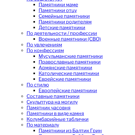
Памятники маме
Памятники отцу
Семейные памятники
Памятники родителям
Детские памятники
По деятельности / профессии
Военные памятники (СВО)
По увлечениям
По конфессиям
Мусульманские памятники
Православные памятники
Армянские памятники
Католические памятники
Еврейские памятники
По стилю
Европейские памятники
Составные памятники
Скульптура на могилу
Памятник часовня
Памятники в виде камня
Колумбарийные таблички
По материалу
Памятники из Балтик Грин