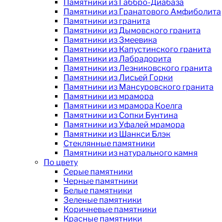
Памятники из Габбро-Диабаза
Памятники из Гранатового Амфиболита
Памятники из гранита
Памятники из Дымовского гранита
Памятники из Змеевика
Памятники из Капустинского гранита
Памятники из Лабрадорита
Памятники из Лезниковского гранита
Памятники из Лисьей Горки
Памятники из Мансуровского гранита
Памятники из мрамора
Памятники из мрамора Коелга
Памятники из Сопки Бунтина
Памятники из Уфалей мрамора
Памятники из Шанкси Блэк
Стеклянные памятники
Памятники из натурального камня
По цвету
Серые памятники
Черные памятники
Белые памятники
Зеленые памятники
Коричневые памятники
Красные памятники