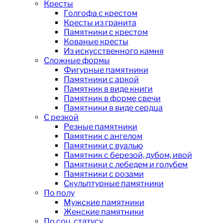
Кресты
Голгофа с крестом
Кресты из гранита
Памятники с крестом
Кованые кресты
Из искусственного камня
Сложные формы
Фигурные памятники
Памятники с аркой
Памятник в виде книги
Памятник в форме свечи
Памятники в виде сердца
С резкой
Резные памятники
Памятник с ангелом
Памятники с вуалью
Памятник с березой, дубом, ивой
Памятники с лебедем и голубем
Памятники с розами
Скульптурные памятники
По полу
Мужские памятники
Женские памятники
По соц. статусу