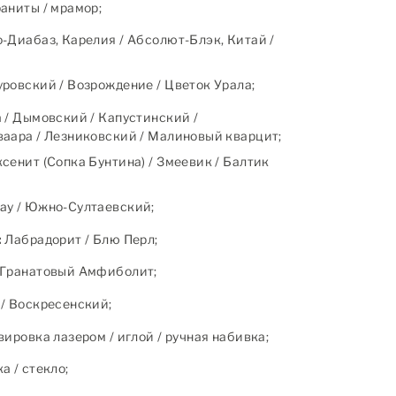
аниты / мрамор;
-Диабаз, Карелия / Абсолют-Блэк, Китай /
ровский / Возрождение / Цветок Урала;
 / Дымовский / Капустинский /
аара / Лезниковский / Малиновый кварцит;
сенит (Сопка Бунтина) / Змеевик / Балтик
ау / Южно-Султаевский;
:
Лабрадорит / Блю Перл;
Гранатовый Амфиболит;
/ Воскресенский;
ировка лазером / иглой / ручная набивка;
 / стекло;