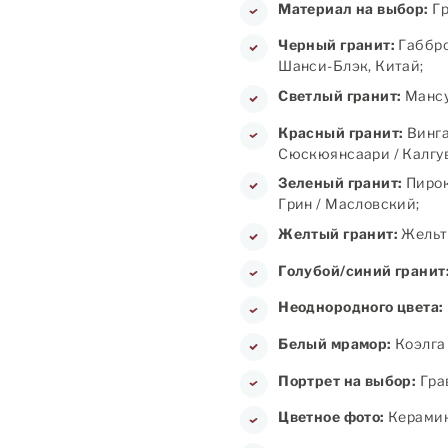
Материал на выбор:
Гр
Черный гранит:
Габбро
Шанси-Блэк, Китай;
Светлый гранит:
Мансу
Красный гранит:
Винга
Сюскюянсаари / Калгув
Зеленый гранит:
Пирок
Грин / Масловский;
Желтый гранит:
Жельт
Голубой/синий гранит
Неоднородного цвета:
Белый мрамор:
Коэлга 
Портрет на выбор:
Грав
Цветное фото:
Керамика