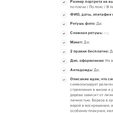
Размер портрета на в
по плечи / По пояс / В 
ФИО, даты, эпитафия 
Ретушь фото:
Да;
Сложная ретушь:
---;
Макет:
Да;
2 правки бесплатно:
Д
Доп. оформление:
На в
Антидождь:
Да;
Описание идеи, что с
символизирует религио
стремления в жизни и 
дерева зависит от лич
личностью. Береза в х
верой в воскрешение, 
особенно плакучая, яв