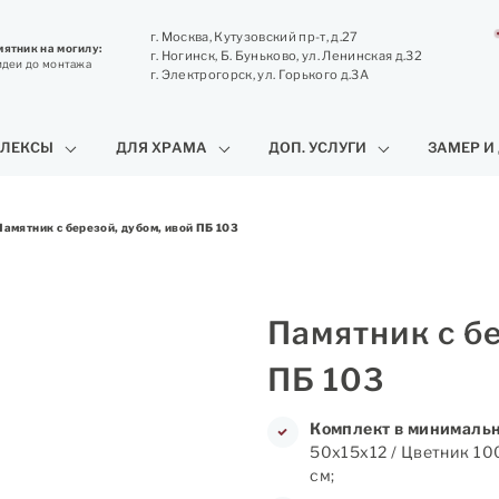
г. Москва, Кутузовский пр-т, д.27
ятник на могилу:
г. Ногинск, Б. Буньково, ул. Ленинская д.32
идеи до монтажа
г. Электрогорск, ул. Горького д.3А
ЛЕКСЫ
ДЛЯ ХРАМА
ДОП. УСЛУГИ
ЗАМЕР И
Памятник с березой, дубом, ивой ПБ 103
Памятник с бе
ПБ 103
Комплект в минимальн
50х15х12 / Цветник 10
см;