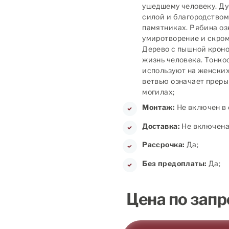
ушедшему человеку. Ду
силой и благородством
памятниках. Рябина оз
умиротворение и скромн
Дерево с пышной кроно
жизнь человека. Тонко
используют на женских
ветвью означает преры
могилах;
Монтаж:
Не включен в 
Доставка:
Не включена 
Рассрочка:
Да;
Без предоплаты:
Да;
Цена по запр