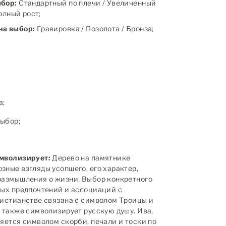
ыбор:
Стандартный по плечи / Увеличенный
полный рост;
на выбор:
Гравировка / Позолота / Бронза;
а;
ыбор;
имволизирует:
Дерево на памятнике
зные взгляды усопшего, его характер,
размышления о жизни. Выбор конкретного
ных предпочтений и ассоциаций с
ристианстве связана с символом Троицы и
а также символизирует русскую душу. Ива,
ляется символом скорби, печали и тоски по