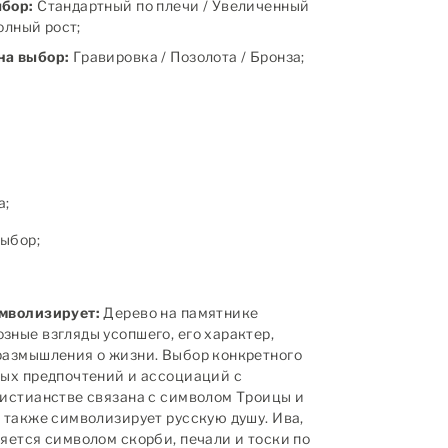
ыбор:
Стандартный по плечи / Увеличенный
полный рост;
на выбор:
Гравировка / Позолота / Бронза;
а;
ыбор;
имволизирует:
Дерево на памятнике
зные взгляды усопшего, его характер,
размышления о жизни. Выбор конкретного
ных предпочтений и ассоциаций с
ристианстве связана с символом Троицы и
а также символизирует русскую душу. Ива,
ляется символом скорби, печали и тоски по