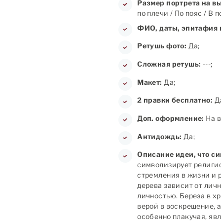
Размер портрета на в
по плечи / По пояс / В 
ФИО, даты, эпитафия 
Ретушь фото:
Да;
Сложная ретушь:
---;
Макет:
Да;
2 правки бесплатно:
Д
Доп. оформление:
На в
Антидождь:
Да;
Описание идеи, что с
символизирует религио
стремления в жизни и 
дерева зависит от лич
личностью. Береза в х
верой в воскрешение, 
особенно плакучая, яв