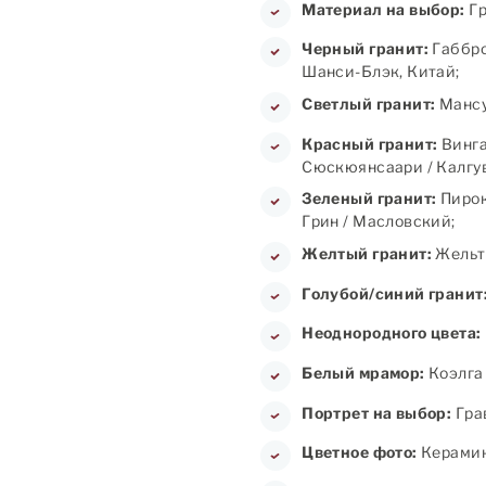
Материал на выбор:
Гр
Черный гранит:
Габбро
Шанси-Блэк, Китай;
Светлый гранит:
Мансу
Красный гранит:
Винга
Сюскюянсаари / Калгув
Зеленый гранит:
Пирок
Грин / Масловский;
Желтый гранит:
Жельт
Голубой/синий гранит
Неоднородного цвета:
Белый мрамор:
Коэлга 
Портрет на выбор:
Грав
Цветное фото:
Керамика