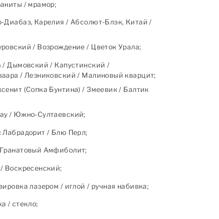
аниты / мрамор;
-Диабаз, Карелия / Абсолют-Блэк, Китай /
ровский / Возрождение / Цветок Урала;
 / Дымовский / Капустинский /
аара / Лезниковский / Малиновый кварцит;
сенит (Сопка Бунтина) / Змеевик / Балтик
ау / Южно-Султаевский;
:
Лабрадорит / Блю Перл;
Гранатовый Амфиболит;
/ Воскресенский;
ировка лазером / иглой / ручная набивка;
 / стекло;