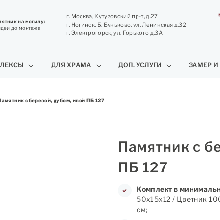
г. Москва, Кутузовский пр-т, д.27
ятник на могилу:
г. Ногинск, Б. Буньково, ул. Ленинская д.32
идеи до монтажа
г. Электрогорск, ул. Горького д.3А
ЛЕКСЫ
ДЛЯ ХРАМА
ДОП. УСЛУГИ
ЗАМЕР И
Памятник с березой, дубом, ивой ПБ 127
Памятник с бе
ПБ 127
Комплект в минимальн
50х15х12 / Цветник 10
см;