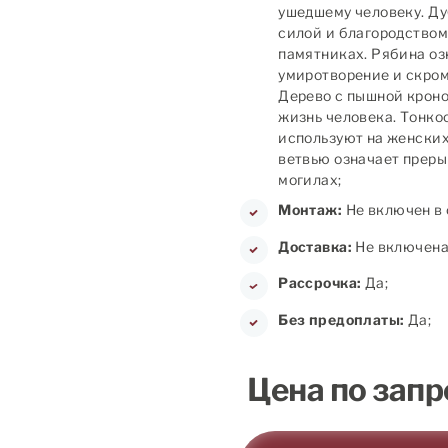
ушедшему человеку. Ду
силой и благородством
памятниках. Рябина оз
умиротворение и скромн
Дерево с пышной кроно
жизнь человека. Тонко
используют на женских
ветвью означает преры
могилах;
Монтаж:
Не включен в 
Доставка:
Не включена 
Рассрочка:
Да;
Без предоплаты:
Да;
Цена по запр