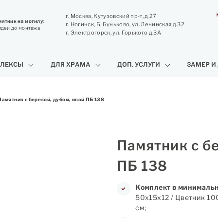
г. Москва, Кутузовский пр-т, д.27
ятник на могилу:
г. Ногинск, Б. Буньково, ул. Ленинская д.32
идеи до монтажа
г. Электрогорск, ул. Горького д.3А
ЛЕКСЫ
ДЛЯ ХРАМА
ДОП. УСЛУГИ
ЗАМЕР И
Памятник с березой, дубом, ивой ПБ 138
Памятник с бе
ПБ 138
Комплект в минимальн
50х15х12 / Цветник 10
см;