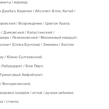
аниты / мрамор;
-Диабаз, Карелия / Абсолют-Блэк, Китай /
ровский / Возрождение / Цветок Урала;
 / Дымовский / Капустинский /
аара / Лезниковский / Малиновый кварцит;
сенит (Сопка Бунтина) / Змеевик / Балтик
ау / Южно-Султаевский;
:
Лабрадорит / Блю Перл;
Гранатовый Амфиболит;
/ Воскресенский;
ировка лазером / иглой / ручная набивка;
 / стекло;