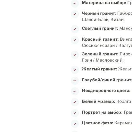
Материал на выбор:
Гр
Черный гранит:
Габбро
Шанси-Блэк, Китай;
Светлый гранит:
Мансу
Красный гранит:
Винга
Сюскюянсаари / Калгув
Зеленый гранит:
Пирок
Грин / Масловский;
Желтый гранит:
Жельт
Голубой/синий гранит
Неоднородного цвета:
Белый мрамор:
Коэлга 
Портрет на выбор:
Грав
Цветное фото:
Керамика