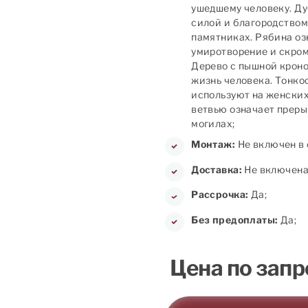
ушедшему человеку. Ду
силой и благородством
памятниках. Рябина оз
умиротворение и скромн
Дерево с пышной кроно
жизнь человека. Тонко
используют на женских
ветвью означает преры
могилах;
Монтаж:
Не включен в 
Доставка:
Не включена 
Рассрочка:
Да;
Без предоплаты:
Да;
Цена по запр