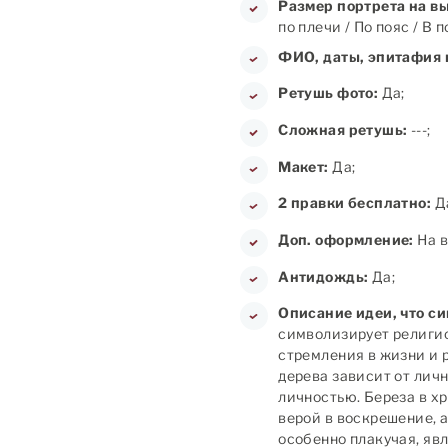
Размер портрета на в
по плечи / По пояс / В 
ФИО, даты, эпитафия 
Ретушь фото:
Да;
Сложная ретушь:
---;
Макет:
Да;
2 правки бесплатно:
Д
Доп. оформление:
На в
Антидождь:
Да;
Описание идеи, что с
символизирует религио
стремления в жизни и 
дерева зависит от лич
личностью. Береза в х
верой в воскрешение, 
особенно плакучая, яв