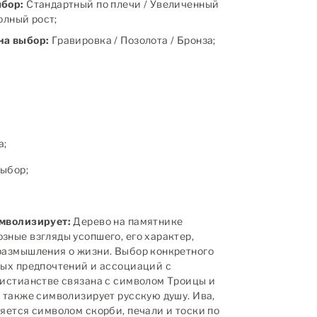
ыбор:
Стандартный по плечи / Увеличенный
полный рост;
на выбор:
Гравировка / Позолота / Бронза;
а;
ыбор;
имволизирует:
Дерево на памятнике
зные взгляды усопшего, его характер,
размышления о жизни. Выбор конкретного
ных предпочтений и ассоциаций с
ристианстве связана с символом Троицы и
а также символизирует русскую душу. Ива,
ляется символом скорби, печали и тоски по