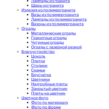
Лампады из гранита
Шары из гранита
Изделия из полимергранита
Вазы из полимергранита
Лампады из полимергранита
Вазоны из полимергранита
Ограды
Металлические ограды
Гранитные ограды
Чугунные ограды
Ограды с лазерной резкой
Благоустройство
Цоколь
Плитка
Столики
Скамьи
Брусчатка
Цветники
Надгробные плиты
Закрытый цветник
Плиты на цветник
Цветное фото
Фото по материалу
Фото по форме