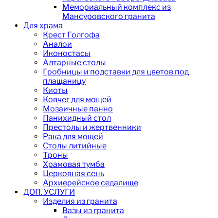
Мемориальный комплекс из
Мансуровского гранита
Для храма
Крест Голгофа
Аналои
Иконостасы
Алтарные столы
Гробницы и подставки для цветов под
плащаницу
Киоты
Ковчег для мощей
Мозаичные панно
Панихидный стол
Престолы и жертвенники
Рака для мощей
Столы литийные
Троны
Храмовая тумба
Церковная сень
Архиерейское седалище
ДОП. УСЛУГИ
Изделия из гранита
Вазы из гранита