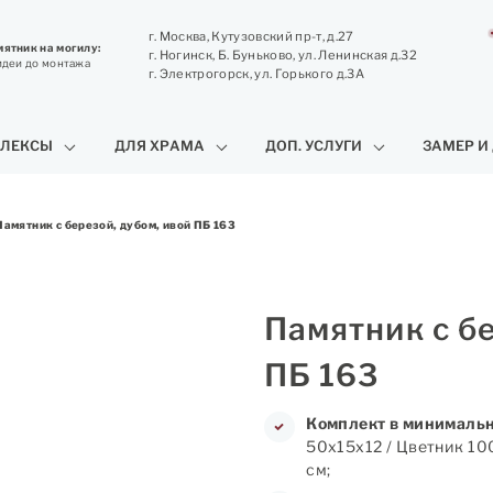
г. Москва, Кутузовский пр-т, д.27
ятник на могилу:
г. Ногинск, Б. Буньково, ул. Ленинская д.32
идеи до монтажа
г. Электрогорск, ул. Горького д.3А
ЛЕКСЫ
ДЛЯ ХРАМА
ДОП. УСЛУГИ
ЗАМЕР И
Памятник с березой, дубом, ивой ПБ 163
Памятник с бе
ПБ 163
Комплект в минимальн
50х15х12 / Цветник 10
см;