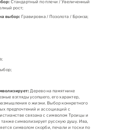
ыбор:
Стандартный по плечи / Увеличенный
полный рост;
на выбор:
Гравировка / Позолота / Бронза;
а;
ыбор;
имволизирует:
Дерево на памятнике
зные взгляды усопшего, его характер,
размышления о жизни. Выбор конкретного
ных предпочтений и ассоциаций с
ристианстве связана с символом Троицы и
а также символизирует русскую душу. Ива,
ляется символом скорби, печали и тоски по