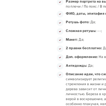
Размер портрета на в
по плечи / По пояс / В 
ФИО, даты, эпитафия 
Ретушь фото:
Да;
Сложная ретушь:
---;
Макет:
Да;
2 правки бесплатно:
Д
Доп. оформление:
На в
Антидождь:
Да;
Описание идеи, что с
символизирует религио
стремления в жизни и 
дерева зависит от лич
личностью. Береза в х
верой в воскрешение, 
особенно плакучая, яв