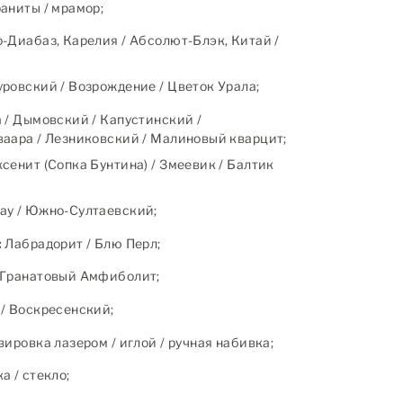
аниты / мрамор;
-Диабаз, Карелия / Абсолют-Блэк, Китай /
ровский / Возрождение / Цветок Урала;
 / Дымовский / Капустинский /
аара / Лезниковский / Малиновый кварцит;
сенит (Сопка Бунтина) / Змеевик / Балтик
ау / Южно-Султаевский;
:
Лабрадорит / Блю Перл;
Гранатовый Амфиболит;
/ Воскресенский;
ировка лазером / иглой / ручная набивка;
 / стекло;