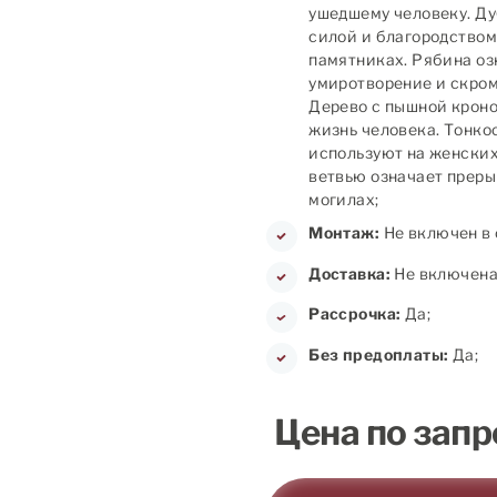
ушедшему человеку. Ду
силой и благородством
памятниках. Рябина оз
умиротворение и скромн
Дерево с пышной кроно
жизнь человека. Тонко
используют на женских
ветвью означает преры
могилах;
Монтаж:
Не включен в 
Доставка:
Не включена 
Рассрочка:
Да;
Без предоплаты:
Да;
Цена по запр