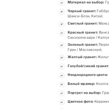
Материал на выбор:
Гр
Черный гранит:
Габбро
Шанси-Блэк, Китай;
Светлый гранит:
Мансу
Красный гранит:
Винга
Сюскюянсаари / Калгув
Зеленый гранит:
Пирок
Грин / Масловский;
Желтый гранит:
Жельт
Голубой/синий гранит
Неоднородного цвета:
Белый мрамор:
Коэлга 
Портрет на выбор:
Грав
Цветное фото:
Керамика