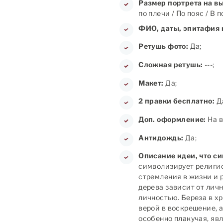
Размер портрета на в
по плечи / По пояс / В 
ФИО, даты, эпитафия 
Ретушь фото:
Да;
Сложная ретушь:
---;
Макет:
Да;
2 правки бесплатно:
Д
Доп. оформление:
На в
Антидождь:
Да;
Описание идеи, что с
символизирует религио
стремления в жизни и 
дерева зависит от лич
личностью. Береза в х
верой в воскрешение, 
особенно плакучая, яв