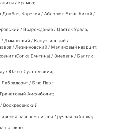
аниты / мрамор;
-Диабаз, Карелия / Абсолют-Блэк, Китай /
ровский / Возрождение / Цветок Урала;
 / Дымовский / Капустинский /
аара / Лезниковский / Малиновый кварцит;
сенит (Сопка Бунтина) / Змеевик / Балтик
ау / Южно-Султаевский;
:
Лабрадорит / Блю Перл;
Гранатовый Амфиболит;
/ Воскресенский;
ировка лазером / иглой / ручная набивка;
 / стекло;