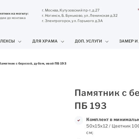
г. Москва, Кутузовский пр-т, д.27
ятник на могилу:
г. Ногинск, Б. Буньково, ул. Ленинская д.32
идеи до монтажа
г. Электрогорск, ул. Горького д.3А
ЛЕКСЫ
ДЛЯ ХРАМА
ДОП. УСЛУГИ
ЗАМЕР И
Памятник с березой, дубом, ивой ПБ 193
Памятник с бе
ПБ 193
Комплект в минимальн
50х15х12 / Цветник 10
см;