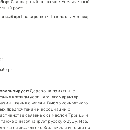
ыбор:
Стандартный по плечи / Увеличенный
полный рост;
на выбор:
Гравировка / Позолота / Бронза;
а;
ыбор;
имволизирует:
Дерево на памятнике
зные взгляды усопшего, его характер,
размышления о жизни. Выбор конкретного
ных предпочтений и ассоциаций с
ристианстве связана с символом Троицы и
а также символизирует русскую душу. Ива,
ляется символом скорби, печали и тоски по