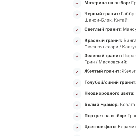
Материал на выбор:
Гр
Черный гранит:
Габбро
Шанси-Блэк, Китай;
Светлый гранит:
Мансу
Красный гранит:
Винга
Сюскюянсаари / Калгув
Зеленый гранит:
Пирок
Грин / Масловский;
Желтый гранит:
Жельт
Голубой/синий гранит
Неоднородного цвета:
Белый мрамор:
Коэлга 
Портрет на выбор:
Грав
Цветное фото:
Керамика