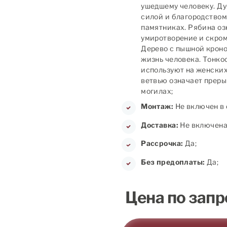
ушедшему человеку. Ду
силой и благородством
памятниках. Рябина оз
умиротворение и скромн
Дерево с пышной кроно
жизнь человека. Тонко
используют на женских
ветвью означает преры
могилах;
Монтаж:
Не включен в 
Доставка:
Не включена 
Рассрочка:
Да;
Без предоплаты:
Да;
Цена по запр