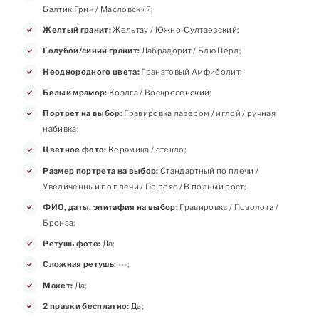
Балтик Грин / Масловский;
Желтый гранит:
Жельтау / Южно-Султаевский;
Голубой/синий гранит:
Лабрадорит / Блю Перл;
Неоднородного цвета:
Гранатовый Амфиболит;
Белый мрамор:
Коэлга / Воскресенский;
Портрет на выбор:
Гравировка лазером / иглой / ручная
набивка;
Цветное фото:
Керамика / стекло;
Размер портрета на выбор:
Стандартный по плечи /
Увеличенный по плечи / По пояс / В полный рост;
ФИО, даты, эпитафия на выбор:
Гравировка / Позолота /
Бронза;
Ретушь фото:
Да;
Сложная ретушь:
---;
Макет:
Да;
2 правки бесплатно:
Да;