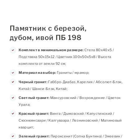
Памятник с березой,
дубом, ивой ПБ 198
Комплект в минимальном размере:
Стела 80х40х5 /
Подставка 50х15х12 / Цветник 100х50х5х8 / Высота
комплекта от земли 92 см;
Материал на выбор:
Граниты / мрамор;
Черный гранит:
Габбро-Диабаз, Карелия / Абсолют-Блэк,
Китай / Шанси-Блэк, Китай;
Светлый гранит:
Мансуровский / Возрождение / Цветок
Урала;
Красный гранит:
Винга / Дымовский / Капустинский /
Сюскюянсаари / Калгуваара / Лезниковский / Малиновый
кварцит;
Зеленый гранит:
Пироксенит (Сопка Бунтина) / Змеевик /