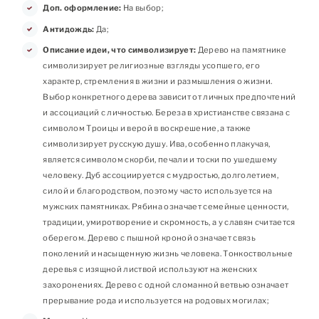
Доп. оформление:
На выбор;
Антидождь:
Да;
Описание идеи, что символизирует:
Дерево на памятнике
символизирует религиозные взгляды усопшего, его
характер, стремления в жизни и размышления о жизни.
Выбор конкретного дерева зависит от личных предпочтений
и ассоциаций с личностью. Береза в христианстве связана с
символом Троицы и верой в воскрешение, а также
символизирует русскую душу. Ива, особенно плакучая,
является символом скорби, печали и тоски по ушедшему
человеку. Дуб ассоциируется с мудростью, долголетием,
силой и благородством, поэтому часто используется на
мужских памятниках. Рябина означает семейные ценности,
традиции, умиротворение и скромность, а у славян считается
оберегом. Дерево с пышной кроной означает связь
поколений и насыщенную жизнь человека. Тонкоствольные
деревья с изящной листвой используют на женских
захоронениях. Дерево с одной сломанной ветвью означает
прерывание рода и используется на родовых могилах;