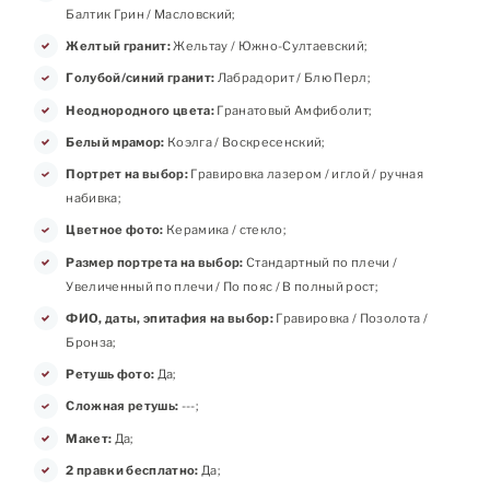
Балтик Грин / Масловский;
Желтый гранит:
Жельтау / Южно-Султаевский;
Голубой/синий гранит:
Лабрадорит / Блю Перл;
Неоднородного цвета:
Гранатовый Амфиболит;
Белый мрамор:
Коэлга / Воскресенский;
Портрет на выбор:
Гравировка лазером / иглой / ручная
набивка;
Цветное фото:
Керамика / стекло;
Размер портрета на выбор:
Стандартный по плечи /
Увеличенный по плечи / По пояс / В полный рост;
ФИО, даты, эпитафия на выбор:
Гравировка / Позолота /
Бронза;
Ретушь фото:
Да;
Сложная ретушь:
---;
Макет:
Да;
2 правки бесплатно:
Да;