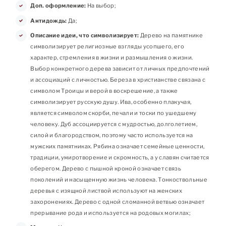
Доп. оформление:
На выбор;
Антидождь:
Да;
Описание идеи, что символизирует:
Дерево на памятнике
символизирует религиозные взгляды усопшего, его
характер, стремления в жизни и размышления о жизни.
Выбор конкретного дерева зависит от личных предпочтений
и ассоциаций с личностью. Береза в христианстве связана с
символом Троицы и верой в воскрешение, а также
символизирует русскую душу. Ива, особенно плакучая,
является символом скорби, печали и тоски по ушедшему
человеку. Дуб ассоциируется с мудростью, долголетием,
силой и благородством, поэтому часто используется на
мужских памятниках. Рябина означает семейные ценности,
традиции, умиротворение и скромность, а у славян считается
оберегом. Дерево с пышной кроной означает связь
поколений и насыщенную жизнь человека. Тонкоствольные
деревья с изящной листвой используют на женских
захоронениях. Дерево с одной сломанной ветвью означает
прерывание рода и используется на родовых могилах;