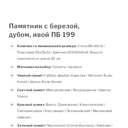
Памятник с березой,
дубом, ивой ПБ 199
Комплект в минимальном размере:
Стела 80х40х5 /
Подставка 50х15х12 / Цветник 100х50х5х8 / Высота
комплекта от земли 92 см;
Материал на выбор:
Граниты / мрамор;
Черный гранит:
Габбро-Диабаз, Карелия / Абсолют-Блэк,
Китай / Шанси-Блэк, Китай;
Светлый гранит:
Мансуровский / Возрождение / Цветок
Урала;
Красный гранит:
Винга / Дымовский / Капустинский /
Сюскюянсаари / Калгуваара / Лезниковский / Малиновый
кварцит;
Зеленый гранит:
Пироксенит (Сопка Бунтина) / Змеевик /