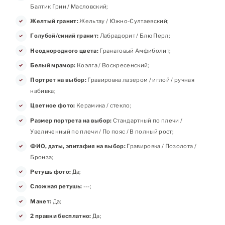
Балтик Грин / Масловский;
Желтый гранит:
Жельтау / Южно-Султаевский;
Голубой/синий гранит:
Лабрадорит / Блю Перл;
Неоднородного цвета:
Гранатовый Амфиболит;
Белый мрамор:
Коэлга / Воскресенский;
Портрет на выбор:
Гравировка лазером / иглой / ручная
набивка;
Цветное фото:
Керамика / стекло;
Размер портрета на выбор:
Стандартный по плечи /
Увеличенный по плечи / По пояс / В полный рост;
ФИО, даты, эпитафия на выбор:
Гравировка / Позолота /
Бронза;
Ретушь фото:
Да;
Сложная ретушь:
---;
Макет:
Да;
2 правки бесплатно:
Да;