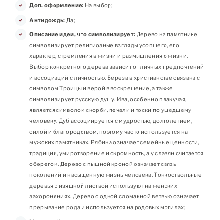
Доп. оформление:
На выбор;
Антидождь:
Да;
Описание идеи, что символизирует:
Дерево на памятнике
символизирует религиозные взгляды усопшего, его
характер, стремления в жизни и размышления о жизни.
Выбор конкретного дерева зависит от личных предпочтений
и ассоциаций с личностью. Береза в христианстве связана с
символом Троицы и верой в воскрешение, а также
символизирует русскую душу. Ива, особенно плакучая,
является символом скорби, печали и тоски по ушедшему
человеку. Дуб ассоциируется с мудростью, долголетием,
силой и благородством, поэтому часто используется на
мужских памятниках. Рябина означает семейные ценности,
традиции, умиротворение и скромность, а у славян считается
оберегом. Дерево с пышной кроной означает связь
поколений и насыщенную жизнь человека. Тонкоствольные
деревья с изящной листвой используют на женских
захоронениях. Дерево с одной сломанной ветвью означает
прерывание рода и используется на родовых могилах;