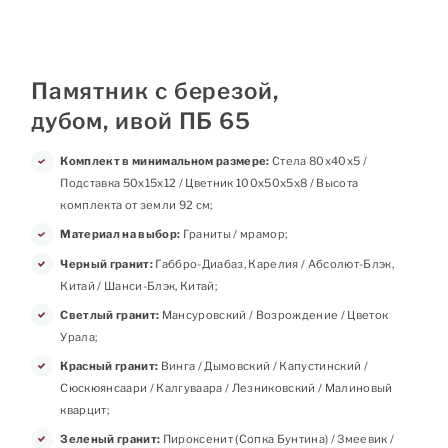
Памятник с березой,
дубом, ивой ПБ 65
Комплект в минимальном размере:
Стела 80х40х5 /
Подставка 50х15х12 / Цветник 100х50х5х8 / Высота
комплекта от земли 92 см;
Материал на выбор:
Граниты / мрамор;
Черный гранит:
Габбро-Диабаз, Карелия / Абсолют-Блэк,
Китай / Шанси-Блэк, Китай;
Светлый гранит:
Мансуровский / Возрождение / Цветок
Урала;
Красный гранит:
Винга / Дымовский / Капустинский /
Сюскюянсаари / Калгуваара / Лезниковский / Малиновый
кварцит;
Зеленый гранит:
Пироксенит (Сопка Бунтина) / Змеевик /