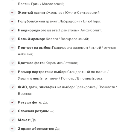
Балтик Грин / Масловский;
Желтый гранит:
Жельтау / Южно-Султаевский;
Голубой/синий гранит:
Лабрадорит / Блю Перл;
Неоднородного цвета:
Гранатовый Амфиболит;
Белый мрамор:
Коэлга / Воскресенский;
Портрет на выбор:
Гравировка лазером / иглой / ручная
набивка;
Цветное фото:
Керамика / стекло;
Размер портрета на выбор:
Стандартный по плечи /
Увеличенный по плечи / По пояс / В полный рост;
ФИО, даты, эпитафия на выбор:
Гравировка / Позолота /
Бронза;
Ретушь фото:
Да;
Сложная ретушь:
---;
Макет:
Да;
2 правки бесплатно:
Да;