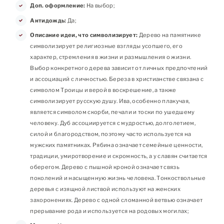
Доп. оформление:
На выбор;
Антидождь:
Да;
Описание идеи, что символизирует:
Дерево на памятнике
символизирует религиозные взгляды усопшего, его
характер, стремления в жизни и размышления о жизни.
Выбор конкретного дерева зависит от личных предпочтений
и ассоциаций с личностью. Береза в христианстве связана с
символом Троицы и верой в воскрешение, а также
символизирует русскую душу. Ива, особенно плакучая,
является символом скорби, печали и тоски по ушедшему
человеку. Дуб ассоциируется с мудростью, долголетием,
силой и благородством, поэтому часто используется на
мужских памятниках. Рябина означает семейные ценности,
традиции, умиротворение и скромность, а у славян считается
оберегом. Дерево с пышной кроной означает связь
поколений и насыщенную жизнь человека. Тонкоствольные
деревья с изящной листвой используют на женских
захоронениях. Дерево с одной сломанной ветвью означает
прерывание рода и используется на родовых могилах;