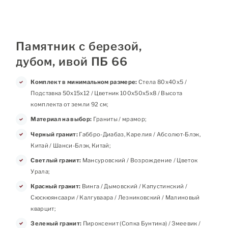
Памятник с березой,
дубом, ивой ПБ 66
Комплект в минимальном размере:
Стела 80х40х5 /
Подставка 50х15х12 / Цветник 100х50х5х8 / Высота
комплекта от земли 92 см;
Материал на выбор:
Граниты / мрамор;
Черный гранит:
Габбро-Диабаз, Карелия / Абсолют-Блэк,
Китай / Шанси-Блэк, Китай;
Светлый гранит:
Мансуровский / Возрождение / Цветок
Урала;
Красный гранит:
Винга / Дымовский / Капустинский /
Сюскюянсаари / Калгуваара / Лезниковский / Малиновый
кварцит;
Зеленый гранит:
Пироксенит (Сопка Бунтина) / Змеевик /