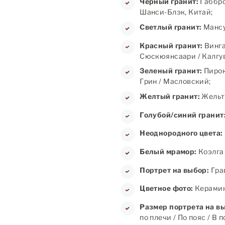
Черный гранит:
Габбро
Шанси-Блэк, Китай;
Светлый гранит:
Мансу
Красный гранит:
Винга
Сюскюянсаари / Калгув
Зеленый гранит:
Пирок
Грин / Масловский;
Желтый гранит:
Жельт
Голубой/синий гранит
Неоднородного цвета:
Белый мрамор:
Коэлга 
Портрет на выбор:
Грав
Цветное фото:
Керамика
Размер портрета на в
по плечи / По пояс / В 