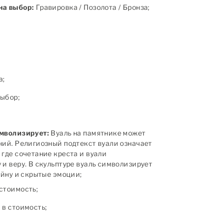
на выбор:
Гравировка / Позолота / Бронза;
а;
ыбор;
имволизирует:
Вуаль на памятнике может
ний. Религиозный подтекст вуали означает
 где сочетание креста и вуали
 и веру. В скульптуре вуаль символизирует
айну и скрытые эмоции;
стоимость;
в стоимость;