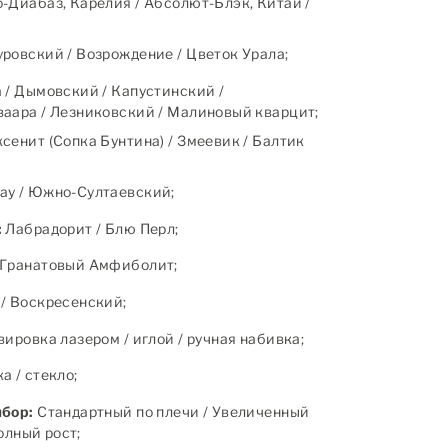
-Диабаз, Карелия / Абсолют-Блэк, Китай /
ровский / Возрождение / Цветок Урала;
 / Дымовский / Капустинский /
аара / Лезниковский / Малиновый кварцит;
сенит (Сопка Бунтина) / Змеевик / Балтик
ау / Южно-Султаевский;
:
Лабрадорит / Блю Перл;
Гранатовый Амфиболит;
/ Воскресенский;
ировка лазером / иглой / ручная набивка;
 / стекло;
ыбор:
Стандартный по плечи / Увеличенный
полный рост;