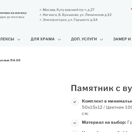
г. Москва, Кутузовский пр-т, д.27
ятник на могилу:
г. Ногинск, Б. Буньково, ул. Ленинская д.32
идеи до монтажа
г. Электрогорск, ул. Горького д.3А
ЛЕКСЫ
ДЛЯ ХРАМА
ДОП. УСЛУГИ
ЗАМЕР И
вуалью ПА 30
Памятник с в
Комплект в минимальн
50х15х12 / Цветник 10
см;
Материал на выбор:
Гр