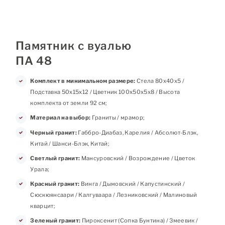
Памятник с вуалью
ПА 48
Комплект в минимальном размере:
Стела 80х40х5 /
Подставка 50х15х12 / Цветник 100х50х5х8 / Высота
комплекта от земли 92 см;
Материал на выбор:
Граниты / мрамор;
Черный гранит:
Габбро-Диабаз, Карелия / Абсолют-Блэк,
Китай / Шанси-Блэк, Китай;
Светлый гранит:
Мансуровский / Возрождение / Цветок
Урала;
Красный гранит:
Винга / Дымовский / Капустинский /
Сюскюянсаари / Калгуваара / Лезниковский / Малиновый
кварцит;
Зеленый гранит:
Пироксенит (Сопка Бунтина) / Змеевик /