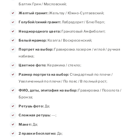
Балтик Грин / Масловский;
Желтый гранит:
Жельтау / Южно-Султаевский;
Голубой/синий гранит:
Лабрадорит / Блю Перл;
Неоднородного цвета:
Гранатовый Амфиболит;
Белый мрамор:
Коэлга / Воскресенский;
Портрет на выбор:
Гравировка лазером / иглой / ручная
набивка;
Цветное фото:
Керамика / стекло;
Размер портрета на выбор:
Стандартный по плечи /
Увеличенный по плечи / По пояс / В полный рост;
ФИО, даты, эпитафия на выбор:
Гравировка / Позолота /
Бронза;
Ретушь фото:
Да;
Сложная ретушь:
---;
Макет:
Да;
2 правки бесплатно:
Да;