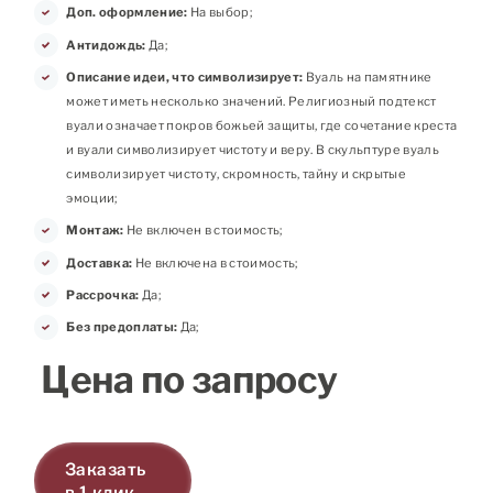
Доп. оформление:
На выбор;
Антидождь:
Да;
Описание идеи, что символизирует:
Вуаль на памятнике
может иметь несколько значений. Религиозный подтекст
вуали означает покров божьей защиты, где сочетание креста
и вуали символизирует чистоту и веру. В скульптуре вуаль
символизирует чистоту, скромность, тайну и скрытые
эмоции;
Монтаж:
Не включен в стоимость;
Доставка:
Не включена в стоимость;
Рассрочка:
Да;
Без предоплаты:
Да;
Цена по запросу
Заказать
в 1 клик