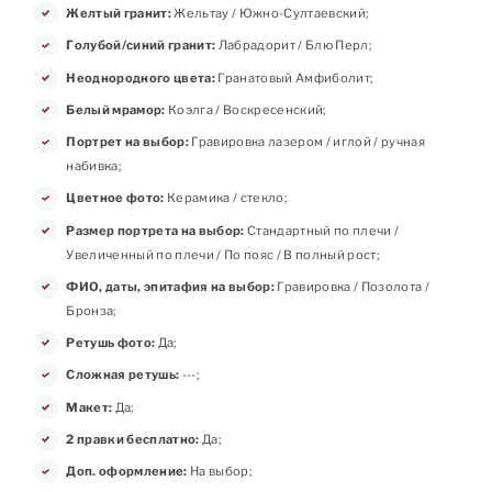
Желтый гранит:
Жельтау / Южно-Султаевский;
Голубой/синий гранит:
Лабрадорит / Блю Перл;
Неоднородного цвета:
Гранатовый Амфиболит;
Белый мрамор:
Коэлга / Воскресенский;
Портрет на выбор:
Гравировка лазером / иглой / ручная
набивка;
Цветное фото:
Керамика / стекло;
Размер портрета на выбор:
Стандартный по плечи /
Увеличенный по плечи / По пояс / В полный рост;
ФИО, даты, эпитафия на выбор:
Гравировка / Позолота /
Бронза;
Ретушь фото:
Да;
Сложная ретушь:
---;
Макет:
Да;
2 правки бесплатно:
Да;
Доп. оформление:
На выбор;