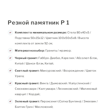
Резной памятник Р 1
Комплект в минимальном размере:
Стела 80х40х5 /
Подставка 50х15х12 / Цветник 100х50х5х8 / Высота
комплекта от земли 92 см;
Материал на выбор:
Граниты / мрамор;
Черный гранит:
Габбро-Диабаз, Карелия / Абсолют-Блэк,
Китай / Шанси-Блэк, Китай;
Светлый гранит:
Мансуровский / Возрождение / Цветок
Урала;
Красный гранит:
Винга / Дымовский / Капустинский /
Сюскюянсаари / Калгуваара / Лезниковский / Малиновый
кварцит / Кордай;
Зеленый гранит:
Пироксенит (Сопка Бунтина) / Змеевик /
Балтик Грин / Масловский;