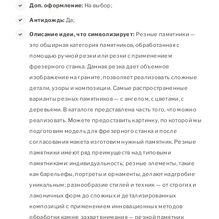
Доп. оформление:
На выбор;
Антидождь:
Да;
Описание идеи, что символизирует:
Резные памятники —
это обширная категория памятников, обработанная с
помощью ручной резки или резки с применением
фрезерного станка. Данная резка дает объемное
изображение на граните, позволяет реализовать сложные
детали, узоры и композиции. Самые распространенные
варианты резных памятников — с ангелом, с цветами, с
деревьями. В каталоге представлена часть того, что можно
реализовать. Можете предоставить картинку, по которой мы
подготовим модель для фрезерного станка и после
согласования макета изготовим нужный памятник. Резные
памятники имеют ряд преимуществ над типовыми
памятниками: индивидуальность; резные элементы, такие
как барельефы, портреты и орнаменты, делают надгробие
уникальным; разнообразие стилей и техник — от строгих и
лаконичных форм до сложных и детализированных
композиций с применением инновационных методов
обработки камня; захват внимания — резной памятник