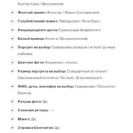
Балтик Грин / Масловский;
Желтый гранит:
Жельтау / Южно-Султаевский;
Голубой/синий гранит:
Лабрадорит / Блю Перл;
Неоднородного цвета:
Гранатовый Амфиболит;
Белый мрамор:
Коэлга / Воскресенский;
Портрет на выбор:
Гравировка лазером / иглой / ручная
набивка;
Цветное фото:
Керамика / стекло;
Размер портрета на выбор:
Стандартный по плечи /
Увеличенный по плечи / По пояс / В полный рост;
ФИО, даты, эпитафия на выбор:
Гравировка / Позолота /
Бронза;
Ретушь фото:
Да;
Сложная ретушь:
---;
Макет:
Да;
2 правки бесплатно:
Да;