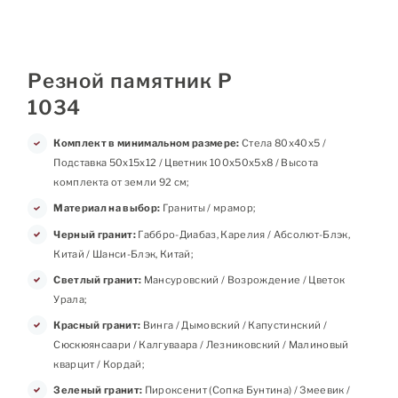
Резной памятник Р
1034
Комплект в минимальном размере:
Стела 80х40х5 /
Подставка 50х15х12 / Цветник 100х50х5х8 / Высота
комплекта от земли 92 см;
Материал на выбор:
Граниты / мрамор;
Черный гранит:
Габбро-Диабаз, Карелия / Абсолют-Блэк,
Китай / Шанси-Блэк, Китай;
Светлый гранит:
Мансуровский / Возрождение / Цветок
Урала;
Красный гранит:
Винга / Дымовский / Капустинский /
Сюскюянсаари / Калгуваара / Лезниковский / Малиновый
кварцит / Кордай;
Зеленый гранит:
Пироксенит (Сопка Бунтина) / Змеевик /