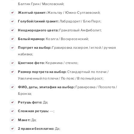
Балтик Грин / Масловский;
Желтый гранит:
Жельтау / Южно-Султаевский;
Голубой/синий гранит:
Лабрадорит / Блю Перл;
Неоднородного цвета:
Гранатовый Амфиболит;
Белый мрамор:
Коэлга / Воскресенский;
Портрет на выбор:
Гравировка лазером / иглой / ручная
набивка;
Цветное фото:
Керамика / стекло;
Размер портрета на выбор:
Стандартный по плечи /
Увеличенный по плечи / По пояс / В полный рост;
ФИО, даты, эпитафия на выбор:
Гравировка / Позолота /
Бронза;
Ретушь фото:
Да;
Сложная ретушь:
---;
Макет:
Да;
2 правки бесплатно:
Да;