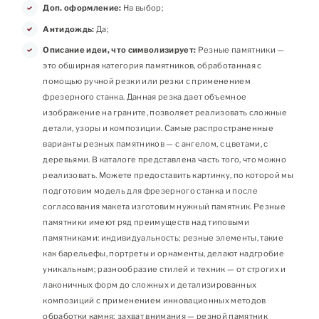
Доп. оформление:
На выбор;
Антидождь:
Да;
Описание идеи, что символизирует:
Резные памятники —
это обширная категория памятников, обработанная с
помощью ручной резки или резки с применением
фрезерного станка. Данная резка дает объемное
изображение на граните, позволяет реализовать сложные
детали, узоры и композиции. Самые распространенные
варианты резных памятников — с ангелом, с цветами, с
деревьями. В каталоге представлена часть того, что можно
реализовать. Можете предоставить картинку, по которой мы
подготовим модель для фрезерного станка и после
согласования макета изготовим нужный памятник. Резные
памятники имеют ряд преимуществ над типовыми
памятниками: индивидуальность; резные элементы, такие
как барельефы, портреты и орнаменты, делают надгробие
уникальным; разнообразие стилей и техник — от строгих и
лаконичных форм до сложных и детализированных
композиций с применением инновационных методов
обработки камня; захват внимания — резной памятник