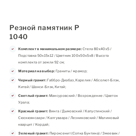
Резной памятник Р
1040
Комплект в минимальном размере:
Стела 80х40х5 /
Подставка 50х15х12 / Цветник 100х50х5х8 / Высота
комплекта от земли 92 см;
Материал на выбор:
Граниты / мрамор;
Черный гранит:
Габбро-Диабаз, Карелия / Абсолют-Блэк,
Китай / Шанси-Блэк, Китай;
Светлый гранит:
Мансуровский / Возрождение / Цветок
Урала;
Красный гранит:
Винга / Дымовский / Капустинский /
Сюскюянсаари / Калгуваара / Лезниковский / Малиновый
кварцит / Кордай;
Зеленый гранит:
Пироксенит (Сопка Бунтина) / Змеевик /