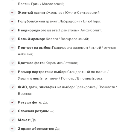
Балтик Грин / Масловский;
Желтый гранит:
Жельтау / Южно-Султаевский;
Голубой/синий гранит:
Лабрадорит / Блю Перл;
Неоднородного цвета:
Гранатовый Амфиболит;
Белый мрамор:
Коэлга / Воскресенский;
Портрет на выбор:
Гравировка лазером / иглой / ручная
набивка;
Цветное фото:
Керамика / стекло;
Размер портрета на выбор:
Стандартный по плечи /
Увеличенный по плечи / По пояс / В полный рост;
ФИО, даты, эпитафия на выбор:
Гравировка / Позолота /
Бронза;
Ретушь фото:
Да;
Сложная ретушь:
---;
Макет:
Да;
2 правки бесплатно:
Да;