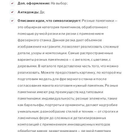
Доп. оформление:
На выбор;
Антидождь:
Да;
Описание идеи, что символизирует:
Резные памятники —
это обширная категория памятников, обработанная с
помощью ручной резки или резки с применением
фрезерного станка. Данная резка дает объемное
изображение на граните, позволяет реализовать сложные
детали, узоры и композиции. Самые распространенные
варианты резных памятников — с ангелом, с цветами, с
деревьями. В каталоге представлена часть того, что можно
реализовать. Можете предоставить картинку, по которой мы
подготовим модель для фрезерного станка и после
согласования макета изготовим нужный памятник. Резные
памятники имеют ряд преимуществ над типовыми
памятниками: индивидуальность; резные элементы, такие
как барельефы, портреты и орнаменты, делают надгробие
уникальным; разнообразие стилей и техник — от строгих и
лаконичных форм до сложных и детализированных
композиций с применением инновационных методов
обработки камня; захват внимания — резной памятник