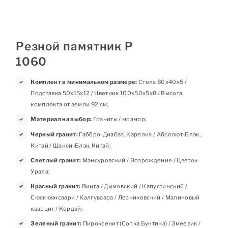
Резной памятник Р
1060
Комплект в минимальном размере:
Стела 80х40х5 /
Подставка 50х15х12 / Цветник 100х50х5х8 / Высота
комплекта от земли 92 см;
Материал на выбор:
Граниты / мрамор;
Черный гранит:
Габбро-Диабаз, Карелия / Абсолют-Блэк,
Китай / Шанси-Блэк, Китай;
Светлый гранит:
Мансуровский / Возрождение / Цветок
Урала;
Красный гранит:
Винга / Дымовский / Капустинский /
Сюскюянсаари / Калгуваара / Лезниковский / Малиновый
кварцит / Кордай;
Зеленый гранит:
Пироксенит (Сопка Бунтина) / Змеевик /