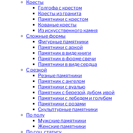
Кресты
Голгофа с крестом
Кресты из гранита
Памятники с крестом
Кованые кресты
Из искусственного камня
Сложные формы
Фигурные памятники
Памятники с аркой
Памятник в виде книги
Памятник в форме свечи
Памятники в виде сердца
С резкой
Резные памятники
Памятник с ангелом
Памятники с вуалью
Памятник с березой, дубом, ивой
Памятники с лебедем и голубем
Памятники с розами
Скульптурные памятники
По полу
Мужские памятники
Женские памятники
По соц. статусу