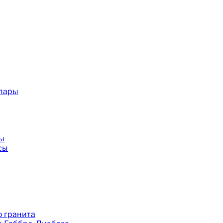
 пары
ы
сы
 гранита