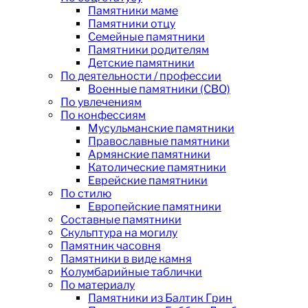
Памятники маме
Памятники отцу
Семейные памятники
Памятники родителям
Детские памятники
По деятельности / профессии
Военные памятники (СВО)
По увлечениям
По конфессиям
Мусульманские памятники
Православные памятники
Армянские памятники
Католические памятники
Еврейские памятники
По стилю
Европейские памятники
Составные памятники
Скульптура на могилу
Памятник часовня
Памятники в виде камня
Колумбарийные таблички
По материалу
Памятники из Балтик Грин