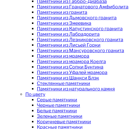
Памятники из Габбро-Диабаза
Памятники из Гранатового Амфиболита
Памятники из гранита
Памятники из Дымовского гранита
Памятники из Змеевика
Памятники из Капустинского гранита
Памятники из Лабрадорита
Памятники из Лезниковского гранита
Памятники из Лисьей Горки
Памятники из Мансуровского гранита
Памятники из мрамора
Памятники из мрамора Коелга
Памятники из Сопки Бунтина
Памятники из Уфалей мрамора
Памятники из Шанкси Блэк
Стеклянные памятники
Памятники из натурального камня
По цвету
Серые памятники
Черные памятники
Белые памятники
Зеленые памятники
Коричневые памятники
Красные памятники