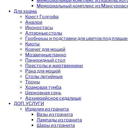
Мемориальный комплекс из карельског
Мемориальный комплекс из Мансуровск
Для храма
Крест Голгофа
Аналои
Иконостасы
Алтарные столы
Гробницы и подставки для цветов под плаща
Киоты
Ковчег для мощей
Мозаичные панно
Панихидный стол
Престолы и жертвенники
Рака для мощей
Столы литийные
Троны
Храмовая тумба
Церковная сень
Архиерейское седалище
ДОП. УСЛУГИ
Изделия из гранита
Вазы из гранита
Лампады из гранита
Шары из гранита