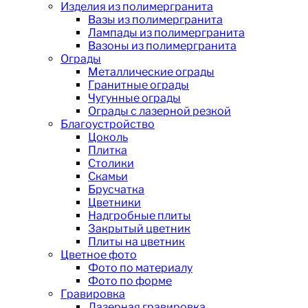
Изделия из полимергранита
Вазы из полимергранита
Лампады из полимергранита
Вазоны из полимергранита
Ограды
Металлические ограды
Гранитные ограды
Чугунные ограды
Ограды с лазерной резкой
Благоустройство
Цоколь
Плитка
Столики
Скамьи
Брусчатка
Цветники
Надгробные плиты
Закрытый цветник
Плиты на цветник
Цветное фото
Фото по материалу
Фото по форме
Гравировка
Лазерная гравировка