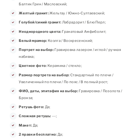
Балтик Грин / Масловский;
Желтый гранит:
Жельтау / Южно-Султаевский;
Голубой/синий гранит:
Лабрадорит / Блю Перл;
Неоднородного цвета:
Гранатовый Амфиболит;
Белый мрамор:
Коэлга / Воскресенский;
Портрет на выбор:
Гравировка лазером / иглой / ручная
набивка;
Цветное фото:
Керамика / стекло;
Размер портрета на выбор:
Стандартный по плечи /
Увеличенный по плечи / По пояс / В полный рост;
ФИО, даты, эпитафия на выбор:
Гравировка / Позолота /
Бронза;
Ретушь фото:
Да;
Сложная ретушь:
---;
Макет:
Да;
2 правки бесплатно:
Да;