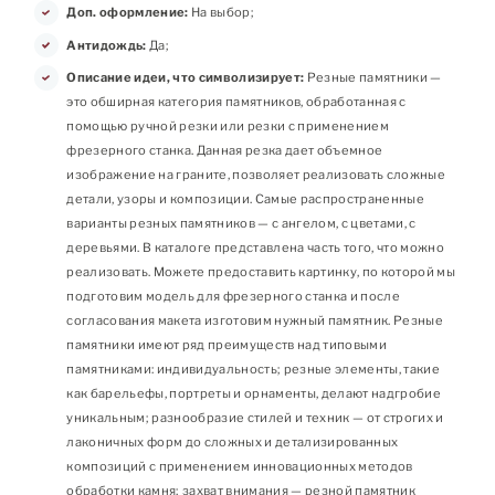
Доп. оформление:
На выбор;
Антидождь:
Да;
Описание идеи, что символизирует:
Резные памятники —
это обширная категория памятников, обработанная с
помощью ручной резки или резки с применением
фрезерного станка. Данная резка дает объемное
изображение на граните, позволяет реализовать сложные
детали, узоры и композиции. Самые распространенные
варианты резных памятников — с ангелом, с цветами, с
деревьями. В каталоге представлена часть того, что можно
реализовать. Можете предоставить картинку, по которой мы
подготовим модель для фрезерного станка и после
согласования макета изготовим нужный памятник. Резные
памятники имеют ряд преимуществ над типовыми
памятниками: индивидуальность; резные элементы, такие
как барельефы, портреты и орнаменты, делают надгробие
уникальным; разнообразие стилей и техник — от строгих и
лаконичных форм до сложных и детализированных
композиций с применением инновационных методов
обработки камня; захват внимания — резной памятник