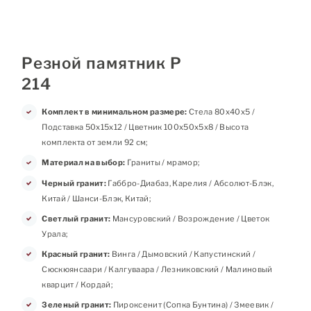
Резной памятник Р
214
Комплект в минимальном размере:
Стела 80х40х5 /
Подставка 50х15х12 / Цветник 100х50х5х8 / Высота
комплекта от земли 92 см;
Материал на выбор:
Граниты / мрамор;
Черный гранит:
Габбро-Диабаз, Карелия / Абсолют-Блэк,
Китай / Шанси-Блэк, Китай;
Светлый гранит:
Мансуровский / Возрождение / Цветок
Урала;
Красный гранит:
Винга / Дымовский / Капустинский /
Сюскюянсаари / Калгуваара / Лезниковский / Малиновый
кварцит / Кордай;
Зеленый гранит:
Пироксенит (Сопка Бунтина) / Змеевик /