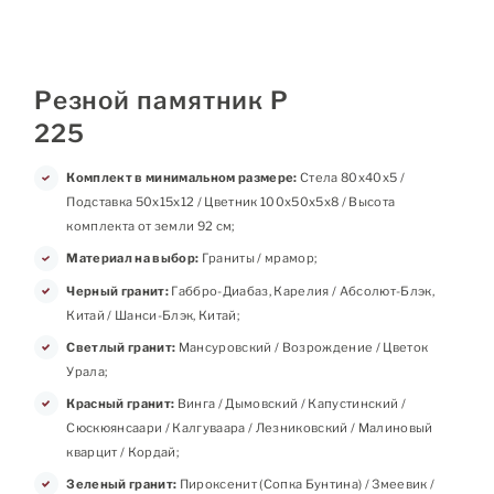
Резной памятник Р
225
Комплект в минимальном размере:
Стела 80х40х5 /
Подставка 50х15х12 / Цветник 100х50х5х8 / Высота
комплекта от земли 92 см;
Материал на выбор:
Граниты / мрамор;
Черный гранит:
Габбро-Диабаз, Карелия / Абсолют-Блэк,
Китай / Шанси-Блэк, Китай;
Светлый гранит:
Мансуровский / Возрождение / Цветок
Урала;
Красный гранит:
Винга / Дымовский / Капустинский /
Сюскюянсаари / Калгуваара / Лезниковский / Малиновый
кварцит / Кордай;
Зеленый гранит:
Пироксенит (Сопка Бунтина) / Змеевик /