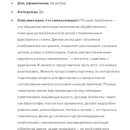
Доп. оформление:
На выбор;
Антидождь:
Да;
Описание идеи, что символизирует:
Резные памятники —
это обширная категория памятников, обработанная с
помощью ручной резки или резки с применением
фрезерного станка. Данная резка дает объемное
изображение на граните, позволяет реализовать сложные
детали, узоры и композиции. Самые распространенные
варианты резных памятников — с ангелом, с цветами, с
деревьями. В каталоге представлена часть того, что можно
реализовать. Можете предоставить картинку, по которой мы
подготовим модель для фрезерного станка и после
согласования макета изготовим нужный памятник. Резные
памятники имеют ряд преимуществ над типовыми
памятниками: индивидуальность; резные элементы, такие
как барельефы, портреты и орнаменты, делают надгробие
уникальным; разнообразие стилей и техник — от строгих и
лаконичных форм до сложных и детализированных
композиций с применением инновационных методов
обработки камня; захват внимания — резной памятник