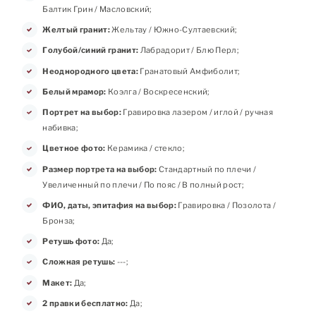
Балтик Грин / Масловский;
Желтый гранит:
Жельтау / Южно-Султаевский;
Голубой/синий гранит:
Лабрадорит / Блю Перл;
Неоднородного цвета:
Гранатовый Амфиболит;
Белый мрамор:
Коэлга / Воскресенский;
Портрет на выбор:
Гравировка лазером / иглой / ручная
набивка;
Цветное фото:
Керамика / стекло;
Размер портрета на выбор:
Стандартный по плечи /
Увеличенный по плечи / По пояс / В полный рост;
ФИО, даты, эпитафия на выбор:
Гравировка / Позолота /
Бронза;
Ретушь фото:
Да;
Сложная ретушь:
---;
Макет:
Да;
2 правки бесплатно:
Да;