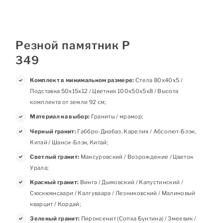
Резной памятник Р
349
Комплект в минимальном размере:
Стела 80х40х5 /
Подставка 50х15х12 / Цветник 100х50х5х8 / Высота
комплекта от земли 92 см;
Материал на выбор:
Граниты / мрамор;
Черный гранит:
Габбро-Диабаз, Карелия / Абсолют-Блэк,
Китай / Шанси-Блэк, Китай;
Светлый гранит:
Мансуровский / Возрождение / Цветок
Урала;
Красный гранит:
Винга / Дымовский / Капустинский /
Сюскюянсаари / Калгуваара / Лезниковский / Малиновый
кварцит / Кордай;
Зеленый гранит:
Пироксенит (Сопка Бунтина) / Змеевик /