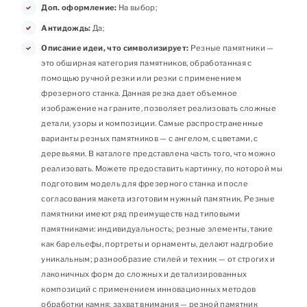
Доп. оформление:
На выбор;
Антидождь:
Да;
Описание идеи, что символизирует:
Резные памятники —
это обширная категория памятников, обработанная с
помощью ручной резки или резки с применением
фрезерного станка. Данная резка дает объемное
изображение на граните, позволяет реализовать сложные
детали, узоры и композиции. Самые распространенные
варианты резных памятников — с ангелом, с цветами, с
деревьями. В каталоге представлена часть того, что можно
реализовать. Можете предоставить картинку, по которой мы
подготовим модель для фрезерного станка и после
согласования макета изготовим нужный памятник. Резные
памятники имеют ряд преимуществ над типовыми
памятниками: индивидуальность; резные элементы, такие
как барельефы, портреты и орнаменты, делают надгробие
уникальным; разнообразие стилей и техник — от строгих и
лаконичных форм до сложных и детализированных
композиций с применением инновационных методов
обработки камня; захват внимания — резной памятник