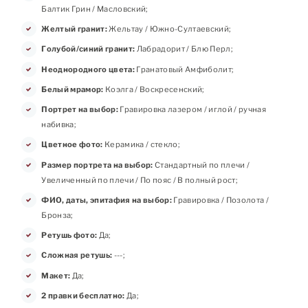
Балтик Грин / Масловский;
Желтый гранит:
Жельтау / Южно-Султаевский;
Голубой/синий гранит:
Лабрадорит / Блю Перл;
Неоднородного цвета:
Гранатовый Амфиболит;
Белый мрамор:
Коэлга / Воскресенский;
Портрет на выбор:
Гравировка лазером / иглой / ручная
набивка;
Цветное фото:
Керамика / стекло;
Размер портрета на выбор:
Стандартный по плечи /
Увеличенный по плечи / По пояс / В полный рост;
ФИО, даты, эпитафия на выбор:
Гравировка / Позолота /
Бронза;
Ретушь фото:
Да;
Сложная ретушь:
---;
Макет:
Да;
2 правки бесплатно:
Да;