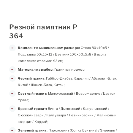
Резной памятник Р
364
Комплект в минимальном размере:
Стела 80х40х5 /
Подставка 50х15х12 / Цветник 100х50х5х8 / Высота
комплекта от земли 92 см;
Материал на выбор:
Граниты / мрамор;
Черный гранит:
Габбро-Диабаз, Карелия / Абсолют-Блэк,
Китай / Шанси-Блэк, Китай;
Светлый гранит:
Мансуровский / Возрождение / Цветок
Урала;
Красный гранит:
Винга / Дымовский / Капустинский /
Сюскюянсаари / Калгуваара / Лезниковский / Малиновый
кварцит / Кордай;
Зеленый гранит:
Пироксенит (Сопка Бунтина) / Змеевик /