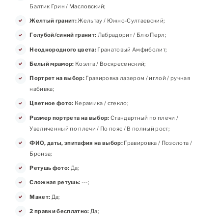
Балтик Грин / Масловский;
Желтый гранит:
Жельтау / Южно-Султаевский;
Голубой/синий гранит:
Лабрадорит / Блю Перл;
Неоднородного цвета:
Гранатовый Амфиболит;
Белый мрамор:
Коэлга / Воскресенский;
Портрет на выбор:
Гравировка лазером / иглой / ручная
набивка;
Цветное фото:
Керамика / стекло;
Размер портрета на выбор:
Стандартный по плечи /
Увеличенный по плечи / По пояс / В полный рост;
ФИО, даты, эпитафия на выбор:
Гравировка / Позолота /
Бронза;
Ретушь фото:
Да;
Сложная ретушь:
---;
Макет:
Да;
2 правки бесплатно:
Да;