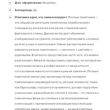
Доп. оформление:
На выбор;
Антидождь:
Да;
Описание идеи, что символизирует:
Резные памятники —
это обширная категория памятников, обработанная с
помощью ручной резки или резки с применением
фрезерного станка. Данная резка дает объемное
изображение на граните, позволяет реализовать сложные
детали, узоры и композиции. Самые распространенные
варианты резных памятников — с ангелом, с цветами, с
деревьями. В каталоге представлена часть того, что можно
реализовать. Можете предоставить картинку, по которой мы
подготовим модель для фрезерного станка и после
согласования макета изготовим нужный памятник. Резные
памятники имеют ряд преимуществ над типовыми
памятниками: индивидуальность; резные элементы, такие
как барельефы, портреты и орнаменты, делают надгробие
уникальным; разнообразие стилей и техник — от строгих и
лаконичных форм до сложных и детализированных
композиций с применением инновационных методов
обработки камня; захват внимания — резной памятник