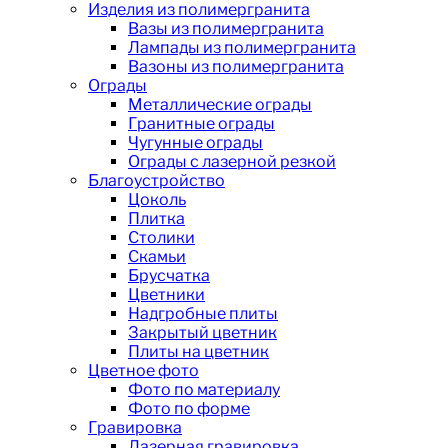
Изделия из полимергранита
Вазы из полимергранита
Лампады из полимергранита
Вазоны из полимергранита
Ограды
Металлические ограды
Гранитные ограды
Чугунные ограды
Ограды с лазерной резкой
Благоустройство
Цоколь
Плитка
Столики
Скамьи
Брусчатка
Цветники
Надгробные плиты
Закрытый цветник
Плиты на цветник
Цветное фото
Фото по материалу
Фото по форме
Гравировка
Лазерная гравировка