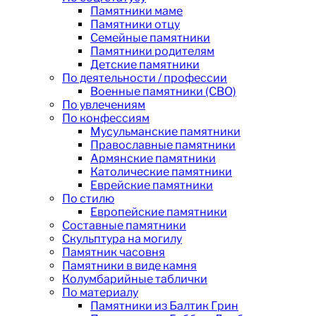
Памятники маме
Памятники отцу
Семейные памятники
Памятники родителям
Детские памятники
По деятельности / профессии
Военные памятники (СВО)
По увлечениям
По конфессиям
Мусульманские памятники
Православные памятники
Армянские памятники
Католические памятники
Еврейские памятники
По стилю
Европейские памятники
Составные памятники
Скульптура на могилу
Памятник часовня
Памятники в виде камня
Колумбарийные таблички
По материалу
Памятники из Балтик Грин