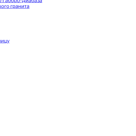
о Габбро-Диабаза
ого гранита
ницу