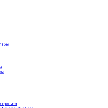
 пары
ы
сы
 гранита