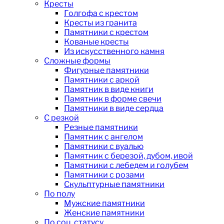
Кресты
Голгофа с крестом
Кресты из гранита
Памятники с крестом
Кованые кресты
Из искусственного камня
Сложные формы
Фигурные памятники
Памятники с аркой
Памятник в виде книги
Памятник в форме свечи
Памятники в виде сердца
С резкой
Резные памятники
Памятник с ангелом
Памятники с вуалью
Памятник с березой, дубом, ивой
Памятники с лебедем и голубем
Памятники с розами
Скульптурные памятники
По полу
Мужские памятники
Женские памятники
По соц. статусу