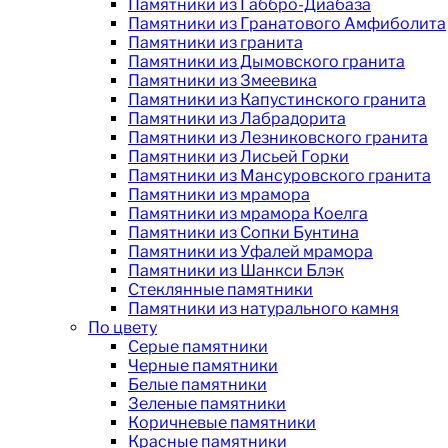
Памятники из Габбро-Диабаза
Памятники из Гранатового Амфиболита
Памятники из гранита
Памятники из Дымовского гранита
Памятники из Змеевика
Памятники из Капустинского гранита
Памятники из Лабрадорита
Памятники из Лезниковского гранита
Памятники из Лисьей Горки
Памятники из Мансуровского гранита
Памятники из мрамора
Памятники из мрамора Коелга
Памятники из Сопки Бунтина
Памятники из Уфалей мрамора
Памятники из Шанкси Блэк
Стеклянные памятники
Памятники из натурального камня
По цвету
Серые памятники
Черные памятники
Белые памятники
Зеленые памятники
Коричневые памятники
Красные памятники