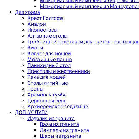
Мемориальный комплекс из карельског
Мемориальный комплекс из Мансуровск
Для храма
Крест Голгофа
Аналои
Иконостасы
Алтарные столы
Гробницы и подставки для цветов под плаща
Киоты
Ковчег для мощей
Мозаичные панно
Панихидный стол
Престолы и жертвенники
Рака для мощей
Столы литийные
Троны
Храмовая тумба
Церковная сень
Архиерейское седалище
ДОП. УСЛУГИ
Изделия из гранита
Вазы из гранита
Лампады из гранита
Шары из гранита