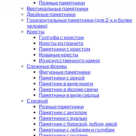
Прямые памятники
Вертикальные памятники
Двойные памятники
Горизонтальные памятники (для 2-х и более
человек)
Кресты
Голгофа с крестом
Кресты из гранита
Памятники с крестом
Кованые кресты
Из искусственного камня
Сложные формы
Фигурные памятники
Памятники с аркой
Памятник в виде книги
Памятник в форме свечи
Памятники в виде сердца
С резкой
Резные памятники
Памятник с ангелом
Памятники с вуалью
Памятник с березой, дубом, ивой
Памятники с лебедем и голубем
Памятники с розами