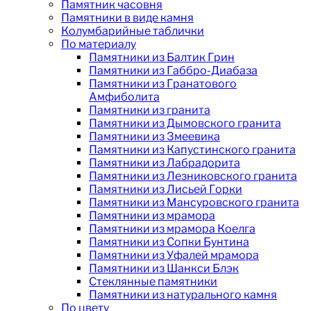
Памятник часовня
Памятники в виде камня
Колумбарийные таблички
По материалу
Памятники из Балтик Грин
Памятники из Габбро-Диабаза
Памятники из Гранатового
Амфиболита
Памятники из гранита
Памятники из Дымовского гранита
Памятники из Змеевика
Памятники из Капустинского гранита
Памятники из Лабрадорита
Памятники из Лезниковского гранита
Памятники из Лисьей Горки
Памятники из Мансуровского гранита
Памятники из мрамора
Памятники из мрамора Коелга
Памятники из Сопки Бунтина
Памятники из Уфалей мрамора
Памятники из Шанкси Блэк
Стеклянные памятники
Памятники из натурального камня
По цвету