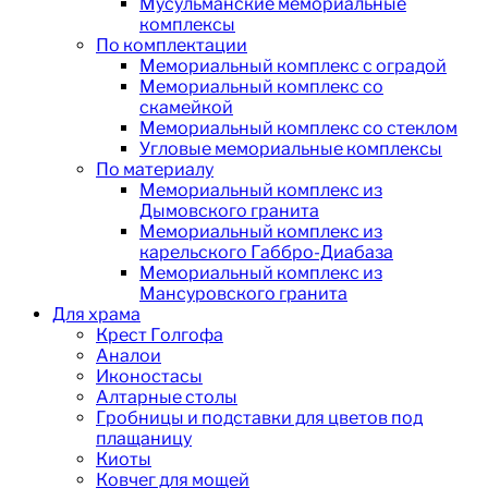
Мусульманские мемориальные
комплексы
По комплектации
Мемориальный комплекс с оградой
Мемориальный комплекс со
скамейкой
Мемориальный комплекс со стеклом
Угловые мемориальные комплексы
По материалу
Мемориальный комплекс из
Дымовского гранита
Мемориальный комплекс из
карельского Габбро-Диабаза
Мемориальный комплекс из
Мансуровского гранита
Для храма
Крест Голгофа
Аналои
Иконостасы
Алтарные столы
Гробницы и подставки для цветов под
плащаницу
Киоты
Ковчег для мощей