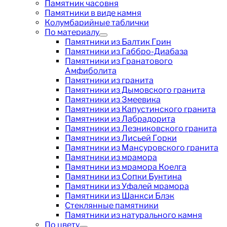
Памятник часовня
Памятники в виде камня
Колумбарийные таблички
По материалу
Памятники из Балтик Грин
Памятники из Габбро-Диабаза
Памятники из Гранатового
Амфиболита
Памятники из гранита
Памятники из Дымовского гранита
Памятники из Змеевика
Памятники из Капустинского гранита
Памятники из Лабрадорита
Памятники из Лезниковского гранита
Памятники из Лисьей Горки
Памятники из Мансуровского гранита
Памятники из мрамора
Памятники из мрамора Коелга
Памятники из Сопки Бунтина
Памятники из Уфалей мрамора
Памятники из Шанкси Блэк
Стеклянные памятники
Памятники из натурального камня
По цвету