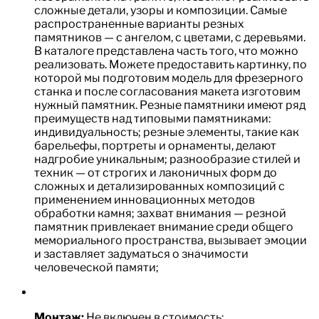
сложные детали, узоры и композиции. Самые
распространенные варианты резных
памятников — с ангелом, с цветами, с деревьями.
В каталоге представлена часть того, что можно
реализовать. Можете предоставить картинку, по
которой мы подготовим модель для фрезерного
станка и после согласования макета изготовим
нужный памятник. Резные памятники имеют ряд
преимуществ над типовыми памятниками:
индивидуальность; резные элементы, такие как
барельефы, портреты и орнаменты, делают
надгробие уникальным; разнообразие стилей и
техник — от строгих и лаконичных форм до
сложных и детализированных композиций с
применением инновационных методов
обработки камня; захват внимания — резной
памятник привлекает внимание среди общего
мемориального пространства, вызывает эмоции
и заставляет задуматься о значимости
человеческой памяти;
Монтаж:
Не включен в стоимость;