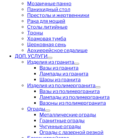
Мозаичные панно
Панихидный стол
Престолы и жертвенники
Рака для мощей
Столы литийные
Троны
Храмовая тумба
Церковная сень
Архиерейское седалище
ДОП. УСЛУГИ
Изделия из гранита
Вазы из гранита
Лампады из гранита
Шары из гранита
Изделия из полимергранита
Вазы из полимергранита
Лампады из полимергранита
Вазоны из полимергранита
Ограды
Металлические ограды
Гранитные ограды
Чугунные ограды
Ограды с лазерной резкой