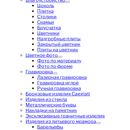
Благоустройство
Цоколь
Плитка
Столики
Скамьи
Брусчатка
Цветники
Надгробные плиты
Закрытый цветник
Плиты на цветник
Цветное фото
Фото по материалу
Фото по форме
Гравировка
Лазерная гравировка
Гравировка иглой
Ручная гравировка
Бронзовые изделия Caggiati
Изделия из стекла
Металлические буквы
Накладки на памятник
Эксклюзивные гранитные изделия
Изделия из литьевого мрамора
Барельефы