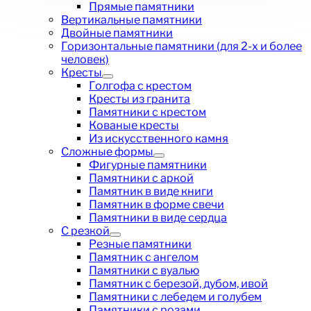
Прямые памятники
Вертикальные памятники
Двойные памятники
Горизонтальные памятники (для 2-х и более
человек)
Кресты
Голгофа с крестом
Кресты из гранита
Памятники с крестом
Кованые кресты
Из искусственного камня
Сложные формы
Фигурные памятники
Памятники с аркой
Памятник в виде книги
Памятник в форме свечи
Памятники в виде сердца
С резкой
Резные памятники
Памятник с ангелом
Памятники с вуалью
Памятник с березой, дубом, ивой
Памятники с лебедем и голубем
Памятники с розами