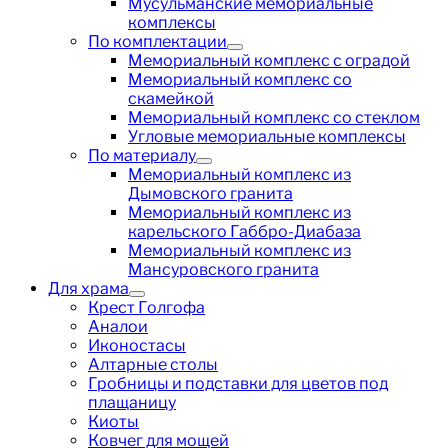
Мусульманские мемориальные
комплексы
По комплектации
Мемориальный комплекс с оградой
Мемориальный комплекс со
скамейкой
Мемориальный комплекс со стеклом
Угловые мемориальные комплексы
По материалу
Мемориальный комплекс из
Дымовского гранита
Мемориальный комплекс из
карельского Габбро-Диабаза
Мемориальный комплекс из
Мансуровского гранита
Для храма
Крест Голгофа
Аналои
Иконостасы
Алтарные столы
Гробницы и подставки для цветов под
плащаницу
Киоты
Ковчег для мощей