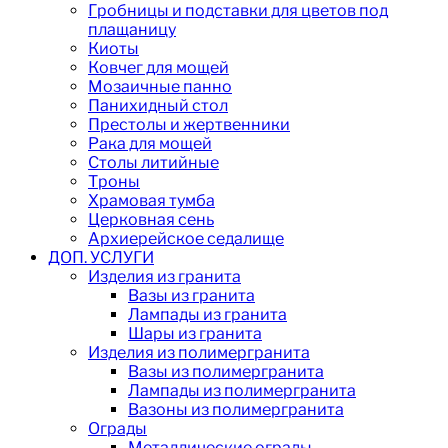
Гробницы и подставки для цветов под
плащаницу
Киоты
Ковчег для мощей
Мозаичные панно
Панихидный стол
Престолы и жертвенники
Рака для мощей
Столы литийные
Троны
Храмовая тумба
Церковная сень
Архиерейское седалище
ДОП. УСЛУГИ
Изделия из гранита
Вазы из гранита
Лампады из гранита
Шары из гранита
Изделия из полимергранита
Вазы из полимергранита
Лампады из полимергранита
Вазоны из полимергранита
Ограды
Металлические ограды