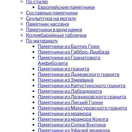
По стилю
Европейские памятники
Составные памятники
Скульптура на могилу
Памятник часовня
Памятники в виде камня
Колумбарийные таблички
По материалу
Памятники из Балтик Грин
Памятники из Габбро-Диабаза
Памятники из Гранатового
Амфиболита
Памятники из гранита
Памятники из Дымовского гранита
Памятники из Змеевика
Памятники из Капустинского гранита
Памятники из Лабрадорита
Памятники из Лезниковского гранита
Памятники из Лисьей Горки
Памятники из Мансуровского гранита
Памятники из мрамора
Памятники из мрамора Коелга
Памятники из Сопки Бунтина
Памятники из Уфалей мрамора