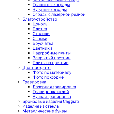
Гранитные ограды
Чугунные ограды
Ограды с лазерной резкой
Благоустройство
Цоколь
Плитка
Столики
Скамьи
Брусчатка
Цветники
Надгробные плиты
Закрытый цветник
Плиты на цветник
Цветное фото
Фото по материалу
Фото по форме
Гравировка
Лазерная гравировка
Гравировка иглой
Ручная гравировка
Бронзовые изделия Caggiati
Изделия из стекла
Металлические буквы