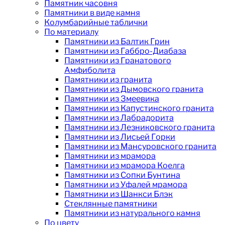
Памятник часовня
Памятники в виде камня
Колумбарийные таблички
По материалу
Памятники из Балтик Грин
Памятники из Габбро-Диабаза
Памятники из Гранатового
Амфиболита
Памятники из гранита
Памятники из Дымовского гранита
Памятники из Змеевика
Памятники из Капустинского гранита
Памятники из Лабрадорита
Памятники из Лезниковского гранита
Памятники из Лисьей Горки
Памятники из Мансуровского гранита
Памятники из мрамора
Памятники из мрамора Коелга
Памятники из Сопки Бунтина
Памятники из Уфалей мрамора
Памятники из Шанкси Блэк
Стеклянные памятники
Памятники из натурального камня
По цвету