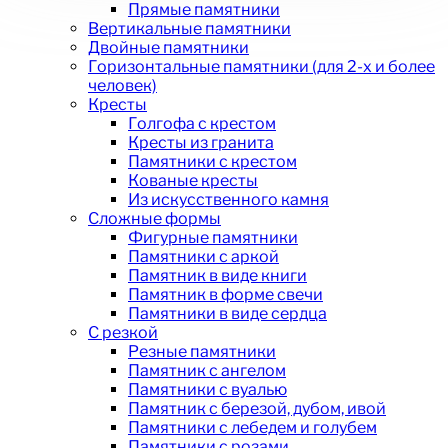
Прямые памятники
Вертикальные памятники
Двойные памятники
Горизонтальные памятники (для 2-х и более
человек)
Кресты
Голгофа с крестом
Кресты из гранита
Памятники с крестом
Кованые кресты
Из искусственного камня
Сложные формы
Фигурные памятники
Памятники с аркой
Памятник в виде книги
Памятник в форме свечи
Памятники в виде сердца
С резкой
Резные памятники
Памятник с ангелом
Памятники с вуалью
Памятник с березой, дубом, ивой
Памятники с лебедем и голубем
Памятники с розами