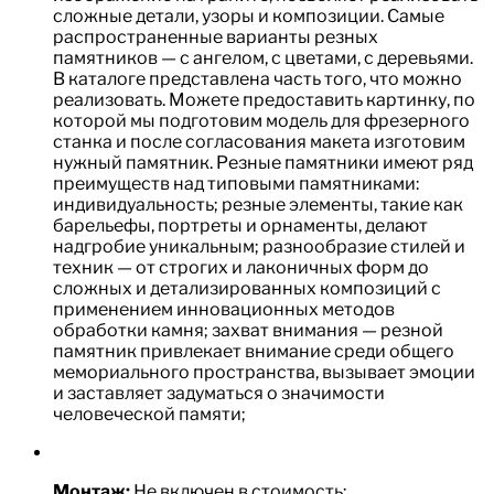
сложные детали, узоры и композиции. Самые
распространенные варианты резных
памятников — с ангелом, с цветами, с деревьями.
В каталоге представлена часть того, что можно
реализовать. Можете предоставить картинку, по
которой мы подготовим модель для фрезерного
станка и после согласования макета изготовим
нужный памятник. Резные памятники имеют ряд
преимуществ над типовыми памятниками:
индивидуальность; резные элементы, такие как
барельефы, портреты и орнаменты, делают
надгробие уникальным; разнообразие стилей и
техник — от строгих и лаконичных форм до
сложных и детализированных композиций с
применением инновационных методов
обработки камня; захват внимания — резной
памятник привлекает внимание среди общего
мемориального пространства, вызывает эмоции
и заставляет задуматься о значимости
человеческой памяти;
Монтаж:
Не включен в стоимость;