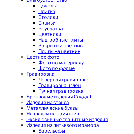
Благоустройство
Цоколь
Плитка
Столики
Скамьи
Брусчатка
Цветники
Надгробные плиты
Закрытый цветник
Плиты на цветник
Цветное фото
Фото по материалу
Фото по форме
Гравировка
Лазерная гравировка
Гравировка иглой
Ручная гравировка
Бронзовые изделия Caggiati
Изделия из стекла
Металлические буквы
Накладки на памятник
Эксклюзивные гранитные изделия
Изделия из литьевого мрамора
Барельефы