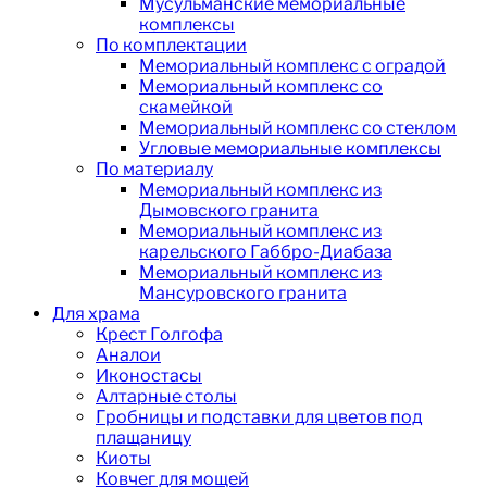
Мусульманские мемориальные
комплексы
По комплектации
Мемориальный комплекс с оградой
Мемориальный комплекс со
скамейкой
Мемориальный комплекс со стеклом
Угловые мемориальные комплексы
По материалу
Мемориальный комплекс из
Дымовского гранита
Мемориальный комплекс из
карельского Габбро-Диабаза
Мемориальный комплекс из
Мансуровского гранита
Для храма
Крест Голгофа
Аналои
Иконостасы
Алтарные столы
Гробницы и подставки для цветов под
плащаницу
Киоты
Ковчег для мощей