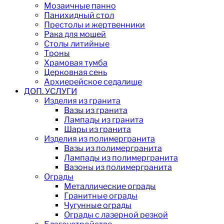
Мозаичные панно
Панихидный стол
Престолы и жертвенники
Рака для мощей
Столы литийные
Троны
Храмовая тумба
Церковная сень
Архиерейское седалище
ДОП. УСЛУГИ
Изделия из гранита
Вазы из гранита
Лампады из гранита
Шары из гранита
Изделия из полимергранита
Вазы из полимергранита
Лампады из полимергранита
Вазоны из полимергранита
Ограды
Металлические ограды
Гранитные ограды
Чугунные ограды
Ограды с лазерной резкой