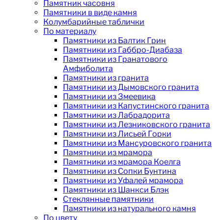
Памятник часовня
Памятники в виде камня
Колумбарийные таблички
По материалу
Памятники из Балтик Грин
Памятники из Габбро-Диабаза
Памятники из Гранатового
Амфиболита
Памятники из гранита
Памятники из Дымовского гранита
Памятники из Змеевика
Памятники из Капустинского гранита
Памятники из Лабрадорита
Памятники из Лезниковского гранита
Памятники из Лисьей Горки
Памятники из Мансуровского гранита
Памятники из мрамора
Памятники из мрамора Коелга
Памятники из Сопки Бунтина
Памятники из Уфалей мрамора
Памятники из Шанкси Блэк
Стеклянные памятники
Памятники из натурального камня
По цвету