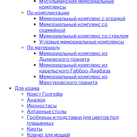
Мусульманские мемориальные
комплексы
По комплектации
Мемориальный комплекс с оградой
Мемориальный комплекс со
скамейкой
Мемориальный комплекс со стеклом
Угловые мемориальные комплексы
По материалу
Мемориальный комплекс из
Дымовского гранита
Мемориальный комплекс из
карельского Габбро-Диабаза
Мемориальный комплекс из
Мансуровского гранита
Для храма
Крест Голгофа
Аналои
Иконостасы
Алтарные столы
Гробницы и подставки для цветов под
плащаницу
Киоты
Ковчег для мощей