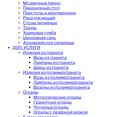
Мозаичные панно
Панихидный стол
Престолы и жертвенники
Рака для мощей
Столы литийные
Троны
Храмовая тумба
Церковная сень
Архиерейское седалище
ДОП. УСЛУГИ
Изделия из гранита
Вазы из гранита
Лампады из гранита
Шары из гранита
Изделия из полимергранита
Вазы из полимергранита
Лампады из полимергранита
Вазоны из полимергранита
Ограды
Металлические ограды
Гранитные ограды
Чугунные ограды
Ограды с лазерной резкой