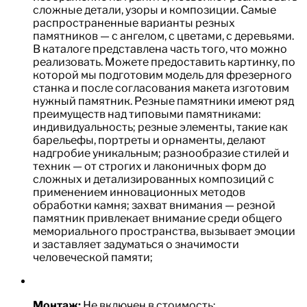
сложные детали, узоры и композиции. Самые
распространенные варианты резных
памятников — с ангелом, с цветами, с деревьями.
В каталоге представлена часть того, что можно
реализовать. Можете предоставить картинку, по
которой мы подготовим модель для фрезерного
станка и после согласования макета изготовим
нужный памятник. Резные памятники имеют ряд
преимуществ над типовыми памятниками:
индивидуальность; резные элементы, такие как
барельефы, портреты и орнаменты, делают
надгробие уникальным; разнообразие стилей и
техник — от строгих и лаконичных форм до
сложных и детализированных композиций с
применением инновационных методов
обработки камня; захват внимания — резной
памятник привлекает внимание среди общего
мемориального пространства, вызывает эмоции
и заставляет задуматься о значимости
человеческой памяти;
Монтаж:
Не включен в стоимость;