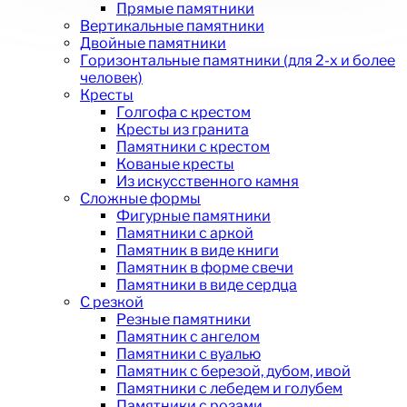
Прямые памятники
Вертикальные памятники
Двойные памятники
Горизонтальные памятники (для 2-х и более
человек)
Кресты
Голгофа с крестом
Кресты из гранита
Памятники с крестом
Кованые кресты
Из искусственного камня
Сложные формы
Фигурные памятники
Памятники с аркой
Памятник в виде книги
Памятник в форме свечи
Памятники в виде сердца
С резкой
Резные памятники
Памятник с ангелом
Памятники с вуалью
Памятник с березой, дубом, ивой
Памятники с лебедем и голубем
Памятники с розами