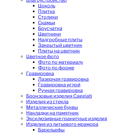
Благоустройство
Цоколь
Плитка
Столики
Скамьи
Брусчатка
Цветники
Надгробные плиты
Закрытый цветник
Плиты на цветник
Цветное фото
Фото по материалу
Фото по форме
Гравировка
Лазерная гравировка
Гравировка иглой
Ручная гравировка
Бронзовые изделия Caggiati
Изделия из стекла
Металлические буквы
Накладки на памятник
Эксклюзивные гранитные изделия
Изделия из литьевого мрамора
Барельефы