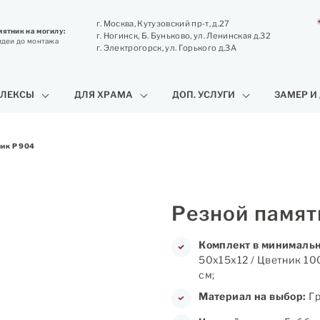
г. Москва, Кутузовский пр-т, д.27
ятник на могилу:
г. Ногинск, Б. Буньково, ул. Ленинская д.32
идеи до монтажа
г. Электрогорск, ул. Горького д.3А
ЛЕКСЫ
ДЛЯ ХРАМА
ДОП. УСЛУГИ
ЗАМЕР И
ник Р 904
Резной памят
Комплект в минимальн
50х15х12 / Цветник 10
см;
Материал на выбор:
Гр