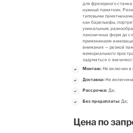
для фрезерного станка
нужный памятник. Рез
типовыми памятниками:
как барельефы, портре
уникальным; разнообра
лаконичных форм до с
применением инноваци
внимания — резной па
мемориального простра
задуматься о значимос
Монтаж:
Не включен в 
Доставка:
Не включена 
Рассрочка:
Да;
Без предоплаты:
Да;
Цена по запр