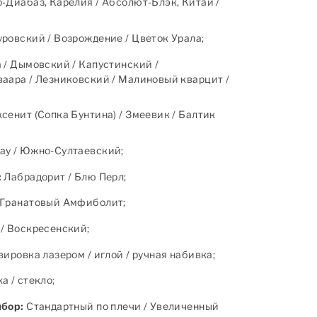
-Диабаз, Карелия / Абсолют-Блэк, Китай /
ровский / Возрождение / Цветок Урала;
 / Дымовский / Капустинский /
аара / Лезниковский / Малиновый кварцит /
сенит (Сопка Бунтина) / Змеевик / Балтик
ау / Южно-Султаевский;
:
Лабрадорит / Блю Перл;
Гранатовый Амфиболит;
/ Воскресенский;
ировка лазером / иглой / ручная набивка;
 / стекло;
ыбор:
Стандартный по плечи / Увеличенный