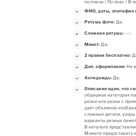
по плечи / По пояс / В 
ФИО, даты, эпитафия 
Ретушь фото:
Да;
Сложная ретушь:
---;
Макет:
Да;
2 правки бесплатно:
Д
Доп. оформление:
На в
Антидождь:
Да;
Описание идеи, что с
обширная категория па
резки или резки с при
дает объемное изображ
сложные детали, узоры
варианты резных памятн
В каталоге представлен
Можете предоставить к