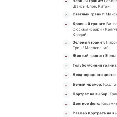
Черный гранит:
Габбро
Шанси-Блэк, Китай;
Светлый гранит:
Мансу
Красный гранит:
Винга
Сюскюянсаари / Калгув
Кордай;
Зеленый гранит:
Пирок
Грин / Масловский;
Желтый гранит:
Жельт
Голубой/синий гранит
Неоднородного цвета:
Белый мрамор:
Коэлга 
Портрет на выбор:
Грав
Цветное фото:
Керамика
Размер портрета на в