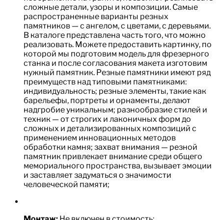
сложные детали, узоры и композиции. Самые
распространенные варианты резных
памятников — с ангелом, с цветами, с деревьями.
В каталоге представлена часть того, что можно
реализовать. Можете предоставить картинку, по
которой мы подготовим модель для фрезерного
станка и после согласования макета изготовим
нужный памятник. Резные памятники имеют ряд
преимуществ над типовыми памятниками:
индивидуальность; резные элементы, такие как
барельефы, портреты и орнаменты, делают
надгробие уникальным; разнообразие стилей и
техник — от строгих и лаконичных форм до
сложных и детализированных композиций с
применением инновационных методов
обработки камня; захват внимания — резной
памятник привлекает внимание среди общего
мемориального пространства, вызывает эмоции
и заставляет задуматься о значимости
человеческой памяти;
Монтаж:
Не включен в стоимость;