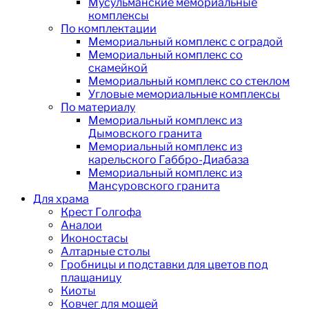
Мусульманские мемориальные
комплексы
По комплектации
Мемориальный комплекс с оградой
Мемориальный комплекс со
скамейкой
Мемориальный комплекс со стеклом
Угловые мемориальные комплексы
По материалу
Мемориальный комплекс из
Дымовского гранита
Мемориальный комплекс из
карельского Габбро-Диабаза
Мемориальный комплекс из
Мансуровского гранита
Для храма
Крест Голгофа
Аналои
Иконостасы
Алтарные столы
Гробницы и подставки для цветов под
плащаницу
Киоты
Ковчег для мощей