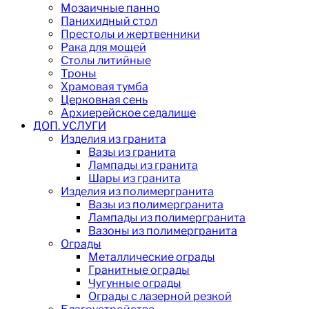
Мозаичные панно
Панихидный стол
Престолы и жертвенники
Рака для мощей
Столы литийные
Троны
Храмовая тумба
Церковная сень
Архиерейское седалище
ДОП. УСЛУГИ
Изделия из гранита
Вазы из гранита
Лампады из гранита
Шары из гранита
Изделия из полимергранита
Вазы из полимергранита
Лампады из полимергранита
Вазоны из полимергранита
Ограды
Металлические ограды
Гранитные ограды
Чугунные ограды
Ограды с лазерной резкой