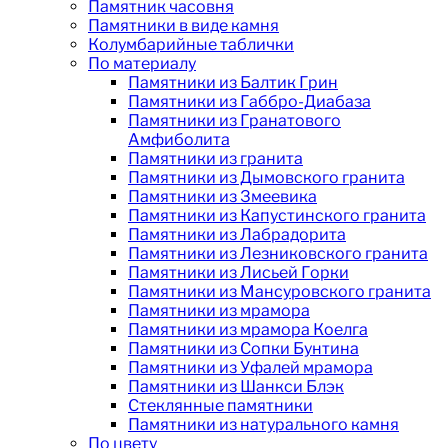
Памятник часовня
Памятники в виде камня
Колумбарийные таблички
По материалу
Памятники из Балтик Грин
Памятники из Габбро-Диабаза
Памятники из Гранатового
Амфиболита
Памятники из гранита
Памятники из Дымовского гранита
Памятники из Змеевика
Памятники из Капустинского гранита
Памятники из Лабрадорита
Памятники из Лезниковского гранита
Памятники из Лисьей Горки
Памятники из Мансуровского гранита
Памятники из мрамора
Памятники из мрамора Коелга
Памятники из Сопки Бунтина
Памятники из Уфалей мрамора
Памятники из Шанкси Блэк
Стеклянные памятники
Памятники из натурального камня
По цвету