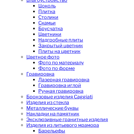
Благоустройство
Цоколь
Плитка
Столики
Скамьи
Брусчатка
Цветники
Надгробные плиты
Закрытый цветник
Плиты на цветник
Цветное фото
Фото по материалу
Фото по форме
Гравировка
Лазерная гравировка
Гравировка иглой
Ручная гравировка
Бронзовые изделия Caggiati
Изделия из стекла
Металлические буквы
Накладки на памятник
Эксклюзивные гранитные изделия
Изделия из литьевого мрамора
Барельефы