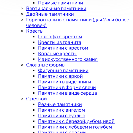
Прямые памятники
Вертикальные памятники
Двойные памятники
Горизонтальные памятники (для 2-х и более
человек)
Кресты
Голгофа с крестом
Кресты из гранита
Памятники с крестом
Кованые кресты
Из искусственного камня
Сложные формы
Фигурные памятники
Памятники с аркой
Памятник в виде книги
Памятник в форме свечи
Памятники в виде сердца
С резкой
Резные памятники
Памятник с ангелом
Памятники с вуалью
Памятник с березой, дубом, ивой
Памятники с лебедем и голубем
Памятники с розами