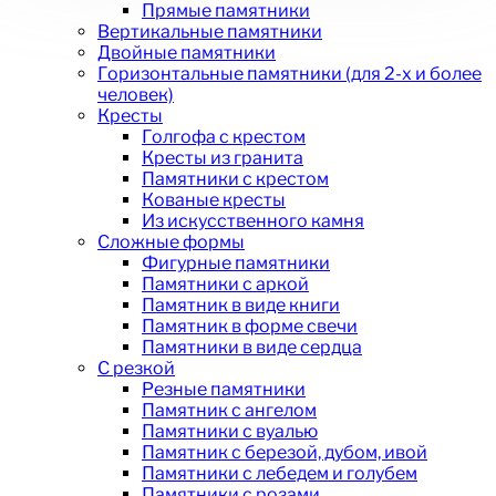
Прямые памятники
Вертикальные памятники
Двойные памятники
Горизонтальные памятники (для 2-х и более
человек)
Кресты
Голгофа с крестом
Кресты из гранита
Памятники с крестом
Кованые кресты
Из искусственного камня
Сложные формы
Фигурные памятники
Памятники с аркой
Памятник в виде книги
Памятник в форме свечи
Памятники в виде сердца
С резкой
Резные памятники
Памятник с ангелом
Памятники с вуалью
Памятник с березой, дубом, ивой
Памятники с лебедем и голубем
Памятники с розами