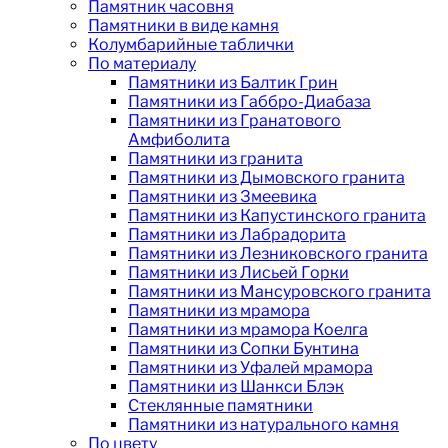
Памятник часовня
Памятники в виде камня
Колумбарийные таблички
По материалу
Памятники из Балтик Грин
Памятники из Габбро-Диабаза
Памятники из Гранатового
Амфиболита
Памятники из гранита
Памятники из Дымовского гранита
Памятники из Змеевика
Памятники из Капустинского гранита
Памятники из Лабрадорита
Памятники из Лезниковского гранита
Памятники из Лисьей Горки
Памятники из Мансуровского гранита
Памятники из мрамора
Памятники из мрамора Коелга
Памятники из Сопки Бунтина
Памятники из Уфалей мрамора
Памятники из Шанкси Блэк
Стеклянные памятники
Памятники из натурального камня
По цвету