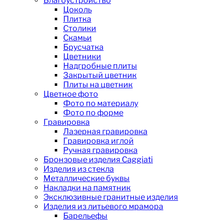
Благоустройство
Цоколь
Плитка
Столики
Скамьи
Брусчатка
Цветники
Надгробные плиты
Закрытый цветник
Плиты на цветник
Цветное фото
Фото по материалу
Фото по форме
Гравировка
Лазерная гравировка
Гравировка иглой
Ручная гравировка
Бронзовые изделия Caggiati
Изделия из стекла
Металлические буквы
Накладки на памятник
Эксклюзивные гранитные изделия
Изделия из литьевого мрамора
Барельефы