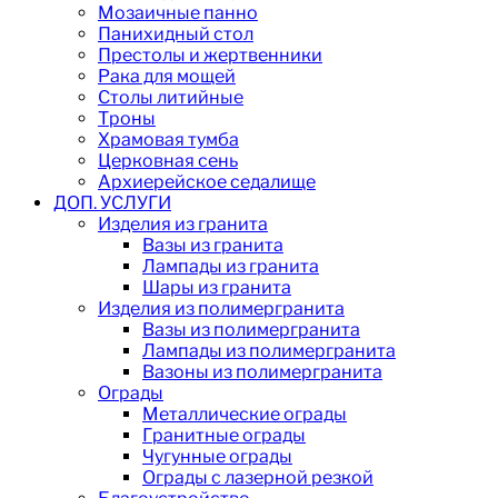
Мозаичные панно
Панихидный стол
Престолы и жертвенники
Рака для мощей
Столы литийные
Троны
Храмовая тумба
Церковная сень
Архиерейское седалище
ДОП. УСЛУГИ
Изделия из гранита
Вазы из гранита
Лампады из гранита
Шары из гранита
Изделия из полимергранита
Вазы из полимергранита
Лампады из полимергранита
Вазоны из полимергранита
Ограды
Металлические ограды
Гранитные ограды
Чугунные ограды
Ограды с лазерной резкой