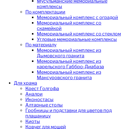
Мусульманские мемориальные
комплексы
По комплектации
Мемориальный комплекс с оградой
Мемориальный комплекс со
скамейкой
Мемориальный комплекс со стеклом
Угловые мемориальные комплексы
По материалу
Мемориальный комплекс из
Дымовского гранита
Мемориальный комплекс из
карельского Габбро-Диабаза
Мемориальный комплекс из
Мансуровского гранита
Для храма
Крест Голгофа
Аналои
Иконостасы
Алтарные столы
Гробницы и подставки для цветов под
плащаницу
Киоты
Ковчег для мощей