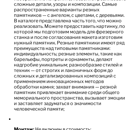
сложные детали, узоры и композиции. Самые
распространенные варианты резных
памятников — с ангелом, с цветами, с деревьями.
В каталоге представлена часть того, что можно
реализовать. Можете предоставить картинку, по
которой мы подготовим модель для фрезерного
станка и после согласования макета изготовим
нужный памятник. Резные памятники имеют ряд
преимуществ над типовыми памятниками:
индивидуальность; резные элементы, такие как
барельефы, портреты и орнаменты, делают
надгробие уникальным; разнообразие стилей и
техник — от строгих и лаконичных форм до
сложных и детализированных композиций с
применением инновационных методов
обработки камня; захват внимания — резной
памятник привлекает внимание среди общего
мемориального пространства, вызывает эмоции
и заставляет задуматься о значимости
человеческой памяти;
Монтаж:
Не включен в стоимость;