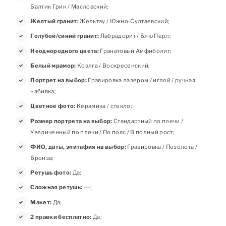
Балтик Грин / Масловский;
Желтый гранит:
Жельтау / Южно-Султаевский;
Голубой/синий гранит:
Лабрадорит / Блю Перл;
Неоднородного цвета:
Гранатовый Амфиболит;
Белый мрамор:
Коэлга / Воскресенский;
Портрет на выбор:
Гравировка лазером / иглой / ручная
набивка;
Цветное фото:
Керамика / стекло;
Размер портрета на выбор:
Стандартный по плечи /
Увеличенный по плечи / По пояс / В полный рост;
ФИО, даты, эпитафия на выбор:
Гравировка / Позолота /
Бронза;
Ретушь фото:
Да;
Сложная ретушь:
---;
Макет:
Да;
2 правки бесплатно:
Да;