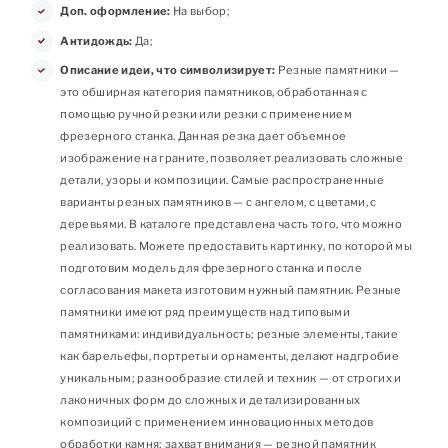
Доп. оформление:
На выбор;
Антидождь:
Да;
Описание идеи, что символизирует:
Резные памятники —
это обширная категория памятников, обработанная с
помощью ручной резки или резки с применением
фрезерного станка. Данная резка дает объемное
изображение на граните, позволяет реализовать сложные
детали, узоры и композиции. Самые распространенные
варианты резных памятников — с ангелом, с цветами, с
деревьями. В каталоге представлена часть того, что можно
реализовать. Можете предоставить картинку, по которой мы
подготовим модель для фрезерного станка и после
согласования макета изготовим нужный памятник. Резные
памятники имеют ряд преимуществ над типовыми
памятниками: индивидуальность; резные элементы, такие
как барельефы, портреты и орнаменты, делают надгробие
уникальным; разнообразие стилей и техник — от строгих и
лаконичных форм до сложных и детализированных
композиций с применением инновационных методов
обработки камня; захват внимания — резной памятник