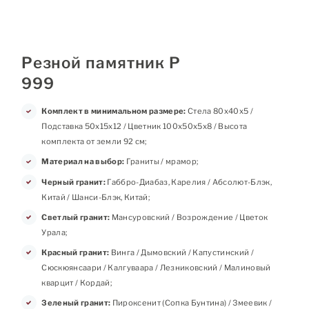
Резной памятник Р
999
Комплект в минимальном размере:
Стела 80х40х5 /
Подставка 50х15х12 / Цветник 100х50х5х8 / Высота
комплекта от земли 92 см;
Материал на выбор:
Граниты / мрамор;
Черный гранит:
Габбро-Диабаз, Карелия / Абсолют-Блэк,
Китай / Шанси-Блэк, Китай;
Светлый гранит:
Мансуровский / Возрождение / Цветок
Урала;
Красный гранит:
Винга / Дымовский / Капустинский /
Сюскюянсаари / Калгуваара / Лезниковский / Малиновый
кварцит / Кордай;
Зеленый гранит:
Пироксенит (Сопка Бунтина) / Змеевик /