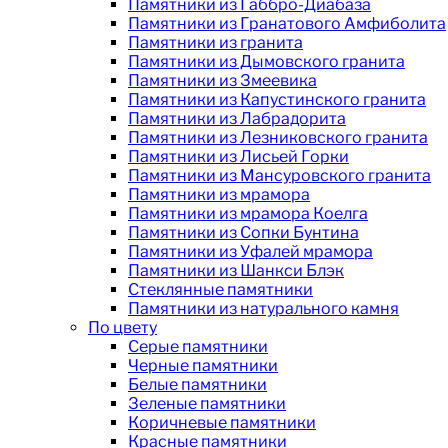
Памятники из Габбро-Диабаза
Памятники из Гранатового Амфиболита
Памятники из гранита
Памятники из Дымовского гранита
Памятники из Змеевика
Памятники из Капустинского гранита
Памятники из Лабрадорита
Памятники из Лезниковского гранита
Памятники из Лисьей Горки
Памятники из Мансуровского гранита
Памятники из мрамора
Памятники из мрамора Коелга
Памятники из Сопки Бунтина
Памятники из Уфалей мрамора
Памятники из Шанкси Блэк
Стеклянные памятники
Памятники из натурального камня
По цвету
Серые памятники
Черные памятники
Белые памятники
Зеленые памятники
Коричневые памятники
Красные памятники