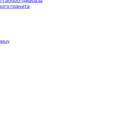
о Габбро-Диабаза
ого гранита
ницу