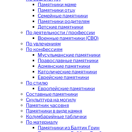
Памятники маме
Памятники отцу
Семейные памятники
Памятники родителям
Детские памятники
По деятельности / профессии
Военные памятники (СВО)
По увлечениям
По конфессиям
Мусульманские памятники
Православные памятники
Армянские памятники
Католические памятники
Еврейские памятники
По стилю
Европейские памятники
Составные памятники
Скульптура на могилу
Памятник часовня
Памятники в виде камня
Колумбарийные таблички
По материалу
Памятники из Балтик Грин