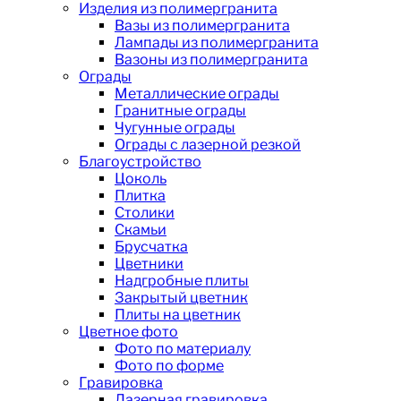
Изделия из полимергранита
Вазы из полимергранита
Лампады из полимергранита
Вазоны из полимергранита
Ограды
Металлические ограды
Гранитные ограды
Чугунные ограды
Ограды с лазерной резкой
Благоустройство
Цоколь
Плитка
Столики
Скамьи
Брусчатка
Цветники
Надгробные плиты
Закрытый цветник
Плиты на цветник
Цветное фото
Фото по материалу
Фото по форме
Гравировка
Лазерная гравировка