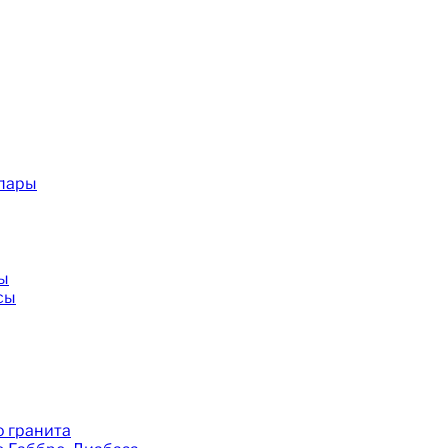
 пары
ы
сы
 гранита