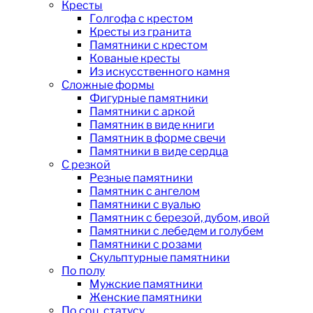
Кресты
Голгофа с крестом
Кресты из гранита
Памятники с крестом
Кованые кресты
Из искусственного камня
Сложные формы
Фигурные памятники
Памятники с аркой
Памятник в виде книги
Памятник в форме свечи
Памятники в виде сердца
С резкой
Резные памятники
Памятник с ангелом
Памятники с вуалью
Памятник с березой, дубом, ивой
Памятники с лебедем и голубем
Памятники с розами
Скульптурные памятники
По полу
Мужские памятники
Женские памятники
По соц. статусу