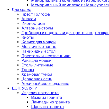
Мемориальный комплекс из карельског
Мемориальный комплекс из Мансуровск
Для храма
Крест Голгофа
Аналои
Иконостасы
Алтарные столы
Гробницы и подставки для цветов под плаща
Киоты
Ковчег для мощей
Мозаичные панно
Панихидный стол
Престолы и жертвенники
Рака для мощей
Столы литийные
Троны
Храмовая тумба
Церковная сень
Архиерейское седалище
ДОП. УСЛУГИ
Изделия из гранита
Вазы из гранита
Лампады из гранита
Шары из гранита