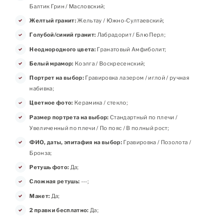
Балтик Грин / Масловский;
Желтый гранит:
Жельтау / Южно-Султаевский;
Голубой/синий гранит:
Лабрадорит / Блю Перл;
Неоднородного цвета:
Гранатовый Амфиболит;
Белый мрамор:
Коэлга / Воскресенский;
Портрет на выбор:
Гравировка лазером / иглой / ручная
набивка;
Цветное фото:
Керамика / стекло;
Размер портрета на выбор:
Стандартный по плечи /
Увеличенный по плечи / По пояс / В полный рост;
ФИО, даты, эпитафия на выбор:
Гравировка / Позолота /
Бронза;
Ретушь фото:
Да;
Сложная ретушь:
---;
Макет:
Да;
2 правки бесплатно:
Да;