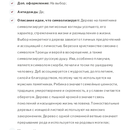
Доп. оформление:
На выбор;
Антидождь:
Да;
Описание идеи, что символизирует:
Дерево на памятнике
символизирует религиозные взгляды усопшего, его
характер, стремления в жизни и размышления о жизни.
Выбор конкретного дерева зависит от личных предпочтений
и ассоциаций с личностью. Береза в христианстве связана с
символом Троицы и верой в воскрешение, а также
символизирует русскую душу. Ива, особенно плакучая,
является символом скорби, печали и тоски по ушедшему
человеку. Дуб ассоциируется с мудростью, долголетием,
силой и благородством, поэтому часто используется на
мужских памятниках. Рябина означает семейные ценности,
традиции, умиротворение и скромность, а у славян считается
оберегом. Дерево с пышной кроной означает связь
поколений и насыщенную жизнь человека. Тонкоствольные
деревья с изящной листвой используют на женских
захоронениях. Дерево с одной сломанной ветвью означает
прерывание рода и используется на родовых могилах;