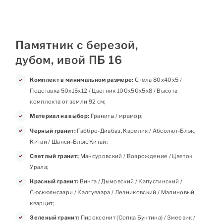
Памятник с березой,
дубом, ивой ПБ 16
Комплект в минимальном размере:
Стела 80х40х5 /
Подставка 50х15х12 / Цветник 100х50х5х8 / Высота
комплекта от земли 92 см;
Материал на выбор:
Граниты / мрамор;
Черный гранит:
Габбро-Диабаз, Карелия / Абсолют-Блэк,
Китай / Шанси-Блэк, Китай;
Светлый гранит:
Мансуровский / Возрождение / Цветок
Урала;
Красный гранит:
Винга / Дымовский / Капустинский /
Сюскюянсаари / Калгуваара / Лезниковский / Малиновый
кварцит;
Зеленый гранит:
Пироксенит (Сопка Бунтина) / Змеевик /