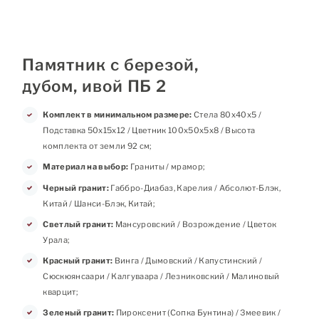
Памятник с березой,
дубом, ивой ПБ 2
Комплект в минимальном размере:
Стела 80х40х5 /
Подставка 50х15х12 / Цветник 100х50х5х8 / Высота
комплекта от земли 92 см;
Материал на выбор:
Граниты / мрамор;
Черный гранит:
Габбро-Диабаз, Карелия / Абсолют-Блэк,
Китай / Шанси-Блэк, Китай;
Светлый гранит:
Мансуровский / Возрождение / Цветок
Урала;
Красный гранит:
Винга / Дымовский / Капустинский /
Сюскюянсаари / Калгуваара / Лезниковский / Малиновый
кварцит;
Зеленый гранит:
Пироксенит (Сопка Бунтина) / Змеевик /