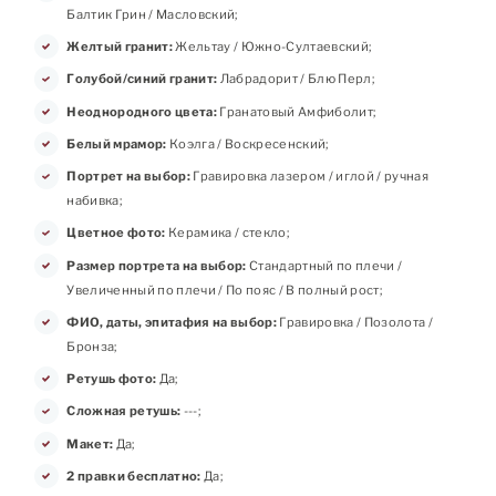
Балтик Грин / Масловский;
Желтый гранит:
Жельтау / Южно-Султаевский;
Голубой/синий гранит:
Лабрадорит / Блю Перл;
Неоднородного цвета:
Гранатовый Амфиболит;
Белый мрамор:
Коэлга / Воскресенский;
Портрет на выбор:
Гравировка лазером / иглой / ручная
набивка;
Цветное фото:
Керамика / стекло;
Размер портрета на выбор:
Стандартный по плечи /
Увеличенный по плечи / По пояс / В полный рост;
ФИО, даты, эпитафия на выбор:
Гравировка / Позолота /
Бронза;
Ретушь фото:
Да;
Сложная ретушь:
---;
Макет:
Да;
2 правки бесплатно:
Да;