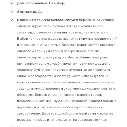
Доп. оформление:
На выбор;
Антидождь:
Да;
Описание идеи, что символизирует:
Дерево на памятнике
символизирует религиозные взгляды усопшего, его
характер, стремления в жизни и размышления о жизни.
Выбор конкретного дерева зависит от личных предпочтений
и ассоциаций с личностью. Береза в христианстве связана с
символом Троицы и верой в воскрешение, а также
символизирует русскую душу. Ива, особенно плакучая,
является символом скорби, печали и тоски по ушедшему
человеку. Дуб ассоциируется с мудростью, долголетием,
силой и благородством, поэтому часто используется на
мужских памятниках. Рябина означает семейные ценности,
традиции, умиротворение и скромность, а у славян считается
оберегом. Дерево с пышной кроной означает связь
поколений и насыщенную жизнь человека. Тонкоствольные
деревья с изящной листвой используют на женских
захоронениях. Дерево с одной сломанной ветвью означает
прерывание рода и используется на родовых могилах;