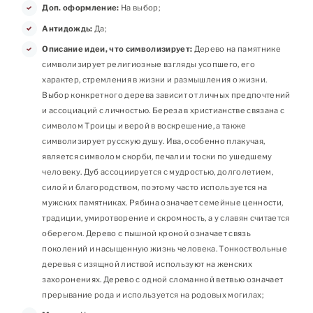
Доп. оформление:
На выбор;
Антидождь:
Да;
Описание идеи, что символизирует:
Дерево на памятнике
символизирует религиозные взгляды усопшего, его
характер, стремления в жизни и размышления о жизни.
Выбор конкретного дерева зависит от личных предпочтений
и ассоциаций с личностью. Береза в христианстве связана с
символом Троицы и верой в воскрешение, а также
символизирует русскую душу. Ива, особенно плакучая,
является символом скорби, печали и тоски по ушедшему
человеку. Дуб ассоциируется с мудростью, долголетием,
силой и благородством, поэтому часто используется на
мужских памятниках. Рябина означает семейные ценности,
традиции, умиротворение и скромность, а у славян считается
оберегом. Дерево с пышной кроной означает связь
поколений и насыщенную жизнь человека. Тонкоствольные
деревья с изящной листвой используют на женских
захоронениях. Дерево с одной сломанной ветвью означает
прерывание рода и используется на родовых могилах;