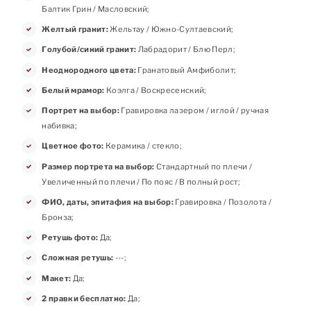
Балтик Грин / Масловский;
Желтый гранит:
Жельтау / Южно-Султаевский;
Голубой/синий гранит:
Лабрадорит / Блю Перл;
Неоднородного цвета:
Гранатовый Амфиболит;
Белый мрамор:
Коэлга / Воскресенский;
Портрет на выбор:
Гравировка лазером / иглой / ручная
набивка;
Цветное фото:
Керамика / стекло;
Размер портрета на выбор:
Стандартный по плечи /
Увеличенный по плечи / По пояс / В полный рост;
ФИО, даты, эпитафия на выбор:
Гравировка / Позолота /
Бронза;
Ретушь фото:
Да;
Сложная ретушь:
---;
Макет:
Да;
2 правки бесплатно:
Да;