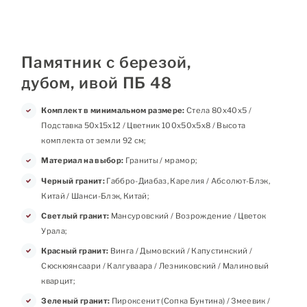
Памятник с березой,
дубом, ивой ПБ 48
Комплект в минимальном размере:
Стела 80х40х5 /
Подставка 50х15х12 / Цветник 100х50х5х8 / Высота
комплекта от земли 92 см;
Материал на выбор:
Граниты / мрамор;
Черный гранит:
Габбро-Диабаз, Карелия / Абсолют-Блэк,
Китай / Шанси-Блэк, Китай;
Светлый гранит:
Мансуровский / Возрождение / Цветок
Урала;
Красный гранит:
Винга / Дымовский / Капустинский /
Сюскюянсаари / Калгуваара / Лезниковский / Малиновый
кварцит;
Зеленый гранит:
Пироксенит (Сопка Бунтина) / Змеевик /