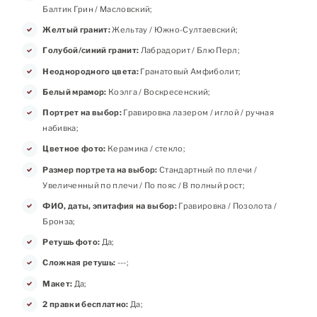
Балтик Грин / Масловский;
Желтый гранит:
Жельтау / Южно-Султаевский;
Голубой/синий гранит:
Лабрадорит / Блю Перл;
Неоднородного цвета:
Гранатовый Амфиболит;
Белый мрамор:
Коэлга / Воскресенский;
Портрет на выбор:
Гравировка лазером / иглой / ручная
набивка;
Цветное фото:
Керамика / стекло;
Размер портрета на выбор:
Стандартный по плечи /
Увеличенный по плечи / По пояс / В полный рост;
ФИО, даты, эпитафия на выбор:
Гравировка / Позолота /
Бронза;
Ретушь фото:
Да;
Сложная ретушь:
---;
Макет:
Да;
2 правки бесплатно:
Да;