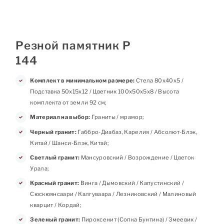
Резной памятник Р
144
Комплект в минимальном размере:
Стела 80х40х5 /
Подставка 50х15х12 / Цветник 100х50х5х8 / Высота
комплекта от земли 92 см;
Материал на выбор:
Граниты / мрамор;
Черный гранит:
Габбро-Диабаз, Карелия / Абсолют-Блэк,
Китай / Шанси-Блэк, Китай;
Светлый гранит:
Мансуровский / Возрождение / Цветок
Урала;
Красный гранит:
Винга / Дымовский / Капустинский /
Сюскюянсаари / Калгуваара / Лезниковский / Малиновый
кварцит / Кордай;
Зеленый гранит:
Пироксенит (Сопка Бунтина) / Змеевик /