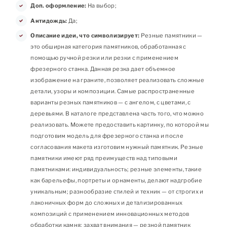
Доп. оформление:
На выбор;
Антидождь:
Да;
Описание идеи, что символизирует:
Резные памятники —
это обширная категория памятников, обработанная с
помощью ручной резки или резки с применением
фрезерного станка. Данная резка дает объемное
изображение на граните, позволяет реализовать сложные
детали, узоры и композиции. Самые распространенные
варианты резных памятников — с ангелом, с цветами, с
деревьями. В каталоге представлена часть того, что можно
реализовать. Можете предоставить картинку, по которой мы
подготовим модель для фрезерного станка и после
согласования макета изготовим нужный памятник. Резные
памятники имеют ряд преимуществ над типовыми
памятниками: индивидуальность; резные элементы, такие
как барельефы, портреты и орнаменты, делают надгробие
уникальным; разнообразие стилей и техник — от строгих и
лаконичных форм до сложных и детализированных
композиций с применением инновационных методов
обработки камня; захват внимания — резной памятник