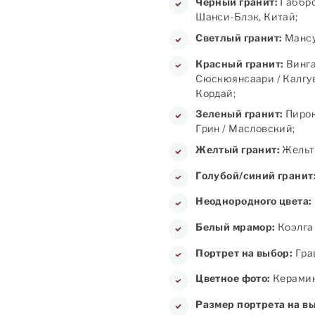
Черный гранит:
Габбро
Шанси-Блэк, Китай;
Светлый гранит:
Мансу
Красный гранит:
Винга
Сюскюянсаари / Калгув
Кордай;
Зеленый гранит:
Пирок
Грин / Масловский;
Желтый гранит:
Жельт
Голубой/синий гранит
Неоднородного цвета:
Белый мрамор:
Коэлга 
Портрет на выбор:
Грав
Цветное фото:
Керамика
Размер портрета на в