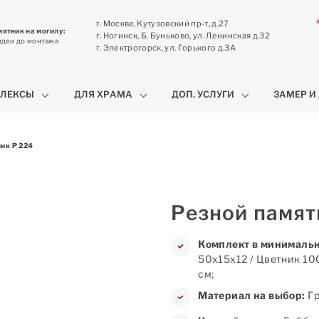
г. Москва, Кутузовский пр-т, д.27
ятник на могилу:
г. Ногинск, Б. Буньково, ул. Ленинская д.32
идеи до монтажа
г. Электрогорск, ул. Горького д.3А
ЛЕКСЫ
ДЛЯ ХРАМА
ДОП. УСЛУГИ
ЗАМЕР И
ик Р 224
Резной памят
Комплект в минимальн
50х15х12 / Цветник 10
см;
Материал на выбор:
Гр