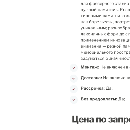
для фрезерного станка
нужный памятник. Рез
типовыми памятниками:
как барельефы, портре
уникальным; разнообра
лаконичных форм до с
применением инноваци
внимания — резной па
мемориального простра
задуматься о значимос
Монтаж:
Не включен в 
Доставка:
Не включена 
Рассрочка:
Да;
Без предоплаты:
Да;
Цена по запр