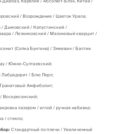
-Диабаз, Карелия / Абсолют-Блэк, Китай /
ровский / Возрождение / Цветок Урала;
 / Дымовский / Капустинский /
аара / Лезниковский / Малиновый кварцит /
сенит (Сопка Бунтина) / Змеевик / Балтик
ау / Южно-Султаевский;
:
Лабрадорит / Блю Перл;
Гранатовый Амфиболит;
/ Воскресенский;
ировка лазером / иглой / ручная набивка;
 / стекло;
ыбор:
Стандартный по плечи / Увеличенный