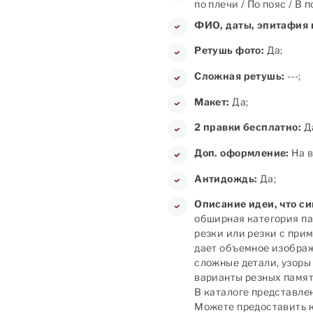
по плечи / По пояс / В 
ФИО, даты, эпитафия 
Ретушь фото:
Да;
Сложная ретушь:
---;
Макет:
Да;
2 правки бесплатно:
Д
Доп. оформление:
На в
Антидождь:
Да;
Описание идеи, что с
обширная категория па
резки или резки с при
дает объемное изображ
сложные детали, узоры
варианты резных памятн
В каталоге представлен
Можете предоставить к