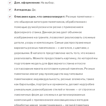
Доп. оформление:
На выбор;
Антидождь:
Да;
Описание идеи, что символизирует:
Резные памятники —
это обширная категория памятников, обработанная с
помощью ручной резки или резки с применением
фрезерного станка. Данная резка дает объемное
изображение на граните, позволяет реализовать сложные
детали, узоры и композиции. Самые распространенные
варианты резных памятников — с ангелом, с цветами, с
деревьями. В каталоге представлена часть того, что можно
реализовать. Можете предоставить картинку, по которой мы
подготовим модель для фрезерного станка и после
согласования макета изготовим нужный памятник. Резные
памятники имеют ряд преимуществ над типовыми
памятниками: индивидуальность; резные элементы, такие
как барельефы, портреты и орнаменты, делают надгробие
уникальным; разнообразие стилей и техник — от строгих и
лаконичных форм до сложных и детализированных
композиций с применением инновационных методов
обработки камня; захват внимания — резной памятник