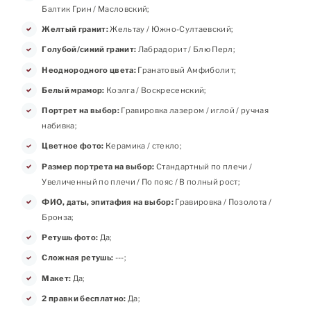
Балтик Грин / Масловский;
Желтый гранит:
Жельтау / Южно-Султаевский;
Голубой/синий гранит:
Лабрадорит / Блю Перл;
Неоднородного цвета:
Гранатовый Амфиболит;
Белый мрамор:
Коэлга / Воскресенский;
Портрет на выбор:
Гравировка лазером / иглой / ручная
набивка;
Цветное фото:
Керамика / стекло;
Размер портрета на выбор:
Стандартный по плечи /
Увеличенный по плечи / По пояс / В полный рост;
ФИО, даты, эпитафия на выбор:
Гравировка / Позолота /
Бронза;
Ретушь фото:
Да;
Сложная ретушь:
---;
Макет:
Да;
2 правки бесплатно:
Да;