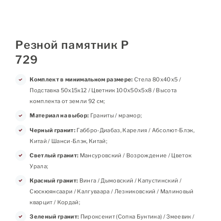
Резной памятник Р
729
Комплект в минимальном размере:
Стела 80х40х5 /
Подставка 50х15х12 / Цветник 100х50х5х8 / Высота
комплекта от земли 92 см;
Материал на выбор:
Граниты / мрамор;
Черный гранит:
Габбро-Диабаз, Карелия / Абсолют-Блэк,
Китай / Шанси-Блэк, Китай;
Светлый гранит:
Мансуровский / Возрождение / Цветок
Урала;
Красный гранит:
Винга / Дымовский / Капустинский /
Сюскюянсаари / Калгуваара / Лезниковский / Малиновый
кварцит / Кордай;
Зеленый гранит:
Пироксенит (Сопка Бунтина) / Змеевик /