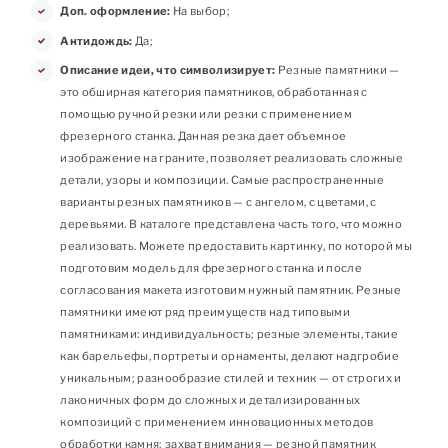
Доп. оформление:
На выбор;
Антидождь:
Да;
Описание идеи, что символизирует:
Резные памятники —
это обширная категория памятников, обработанная с
помощью ручной резки или резки с применением
фрезерного станка. Данная резка дает объемное
изображение на граните, позволяет реализовать сложные
детали, узоры и композиции. Самые распространенные
варианты резных памятников — с ангелом, с цветами, с
деревьями. В каталоге представлена часть того, что можно
реализовать. Можете предоставить картинку, по которой мы
подготовим модель для фрезерного станка и после
согласования макета изготовим нужный памятник. Резные
памятники имеют ряд преимуществ над типовыми
памятниками: индивидуальность; резные элементы, такие
как барельефы, портреты и орнаменты, делают надгробие
уникальным; разнообразие стилей и техник — от строгих и
лаконичных форм до сложных и детализированных
композиций с применением инновационных методов
обработки камня; захват внимания — резной памятник