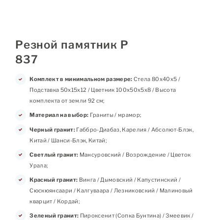
Резной памятник Р
837
Комплект в минимальном размере:
Стела 80х40х5 /
Подставка 50х15х12 / Цветник 100х50х5х8 / Высота
комплекта от земли 92 см;
Материал на выбор:
Граниты / мрамор;
Черный гранит:
Габбро-Диабаз, Карелия / Абсолют-Блэк,
Китай / Шанси-Блэк, Китай;
Светлый гранит:
Мансуровский / Возрождение / Цветок
Урала;
Красный гранит:
Винга / Дымовский / Капустинский /
Сюскюянсаари / Калгуваара / Лезниковский / Малиновый
кварцит / Кордай;
Зеленый гранит:
Пироксенит (Сопка Бунтина) / Змеевик /