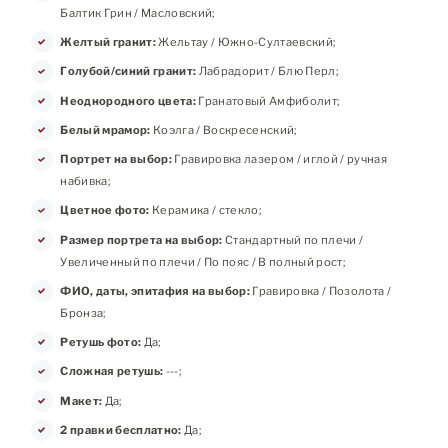
Балтик Грин / Масловский;
Желтый гранит:
Жельтау / Южно-Султаевский;
Голубой/синий гранит:
Лабрадорит / Блю Перл;
Неоднородного цвета:
Гранатовый Амфиболит;
Белый мрамор:
Коэлга / Воскресенский;
Портрет на выбор:
Гравировка лазером / иглой / ручная
набивка;
Цветное фото:
Керамика / стекло;
Размер портрета на выбор:
Стандартный по плечи /
Увеличенный по плечи / По пояс / В полный рост;
ФИО, даты, эпитафия на выбор:
Гравировка / Позолота /
Бронза;
Ретушь фото:
Да;
Сложная ретушь:
---;
Макет:
Да;
2 правки бесплатно:
Да;