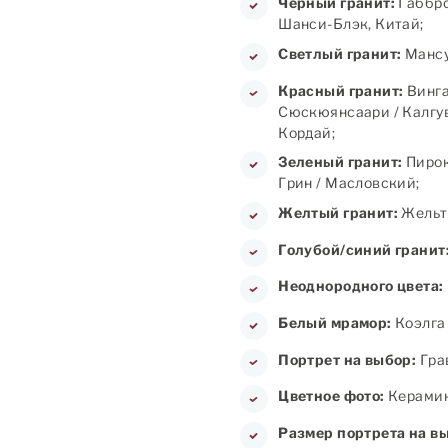
Черный гранит:
Габбро
Шанси-Блэк, Китай;
Светлый гранит:
Мансу
Красный гранит:
Винга
Сюскюянсаари / Калгув
Кордай;
Зеленый гранит:
Пирок
Грин / Масловский;
Желтый гранит:
Жельт
Голубой/синий гранит
Неоднородного цвета:
Белый мрамор:
Коэлга 
Портрет на выбор:
Грав
Цветное фото:
Керамика
Размер портрета на в