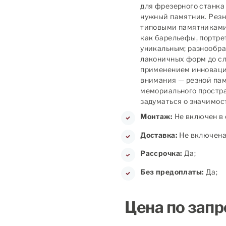
для фрезерного станка
нужный памятник. Рез
типовыми памятниками:
как барельефы, портре
уникальным; разнообра
лаконичных форм до с
применением инноваци
внимания — резной па
мемориального простра
задуматься о значимос
Монтаж:
Не включен в 
Доставка:
Не включена 
Рассрочка:
Да;
Без предоплаты:
Да;
Цена по запр