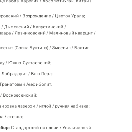
-Диабаз, Карелия / Абсолют-Блэк, Китай /
ровский / Возрождение / Цветок Урала;
 / Дымовский / Капустинский /
аара / Лезниковский / Малиновый кварцит /
сенит (Сопка Бунтина) / Змеевик / Балтик
ау / Южно-Султаевский;
:
Лабрадорит / Блю Перл;
Гранатовый Амфиболит;
/ Воскресенский;
ировка лазером / иглой / ручная набивка;
 / стекло;
ыбор:
Стандартный по плечи / Увеличенный