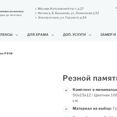
г. Москва, Кутузовский пр-т, д.27
ятник на могилу:
г. Ногинск, Б. Буньково, ул. Ленинская д.32
идеи до монтажа
г. Электрогорск, ул. Горького д.3А
ЛЕКСЫ
ДЛЯ ХРАМА
ДОП. УСЛУГИ
ЗАМЕР И
ник Р 838
Резной памят
Комплект в минимальн
50х15х12 / Цветник 10
см;
Материал на выбор:
Гр