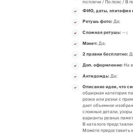
по плечи / По пояс / В 
ФИО, даты, эпитафия 
Ретушь фото:
Да;
Сложная ретушь:
---;
Макет:
Да;
2 правки бесплатно:
Д
Доп. оформление:
На в
Антидождь:
Да;
Описание идеи, что с
обширная категория па
резки или резки с при
дает объемное изображ
сложные детали, узоры
варианты резных памятн
В каталоге представлен
Можете предоставить к