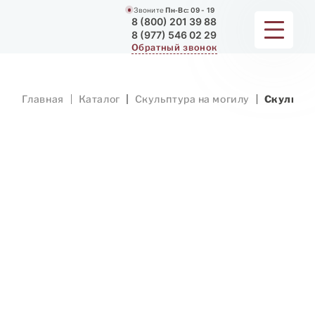
Звоните
Пн-Вс:
09 - 19
8 (800) 201 39 88
8 (977) 546 02 29
Обратный звонок
ПАМЯТНИКИ
Главная
Каталог
Скульптура на могилу
Скульпту
МЕМОРИАЛЬНЫЕ КОМПЛЕКСЫ
ДЛЯ ХРАМА
ДОП. УСЛУГИ
ЗАМЕР И ДОСТАВКА
РАБОТЫ
О КОМПАНИИ