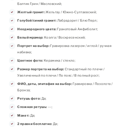
Балтик Грин / Масловский;
Желтый гранит:
Жельтау / Южно-Султаевский;
Голубой/синий гранит:
Лабрадорит / Блю Перл;
Неоднородного цвета:
Гранатовый Амфиболит;
Белый мрамор:
Коэлга / Воскресенский;
Портрет на выбор:
Гравировка лазером / иглой / ручная
набивка;
Цветное фото:
Керамика / стекло;
Размер портрета на выбор:
Стандартный по плечи /
Увеличенный по плечи / По пояс / В полный рост;
ФИО, даты, эпитафия на выбор:
Гравировка / Позолота /
Бронза;
Ретушь фото:
Да;
Сложная ретушь:
---;
Макет:
Да;
2 правки бесплатно:
Да;