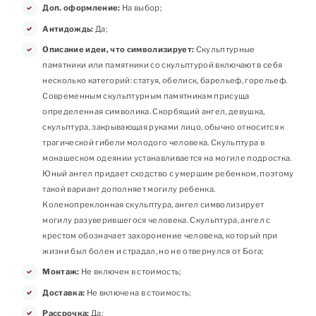
Доп. оформление:
На выбор;
Антидождь:
Да;
Описание идеи, что символизирует:
Скульптурные
памятники или памятники со скульптурой включают в себя
несколько категорий: статуя, обелиск, барельеф, горельеф.
Современным скульптурным памятникам присуща
определенная символика. Скорбящий ангел, девушка,
скульптура, закрывающая руками лицо, обычно относится к
трагической гибели молодого человека. Скульптура в
монашеском одеянии устанавливается на могиле подростка.
Юный ангел придает сходство с умершим ребенком, поэтому
такой вариант дополняет могилу ребенка.
Коленопреклонная скульптура, ангел символизирует
могилу разуверившегося человека. Скульптура, ангел с
крестом обозначает захоронение человека, который при
жизни был болен и страдал, но не отвернулся от Бога;
Монтаж:
Не включен в стоимость;
Доставка:
Не включена в стоимость;
Рассрочка:
Да;