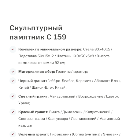
Скульптурный
памятник С 159
Комплект в минимальном размере:
Стела 80х40х5 /
Подставка 50х15х12 / Цветник 100х50х5х8 / Высота
комплекта от земли 92 см;
Материал на выбор:
Граниты / мрамор;
Черный гранит:
Габбро-Диабаз, Карелия / Абсолют-Блэк,
Китай / Шанси-Блэк, Китай;
Светлый гранит:
Мансуровский / Возрождение / Цветок
Урала;
Красный гранит:
Винга / Дымовский / Капустинский /
Сюскюянсаари / Калгуваара / Лезниковский / Малиновый
кварцит;
Зеленый гранит:
Пироксенит (Сопка Бунтина) / Змеевик /