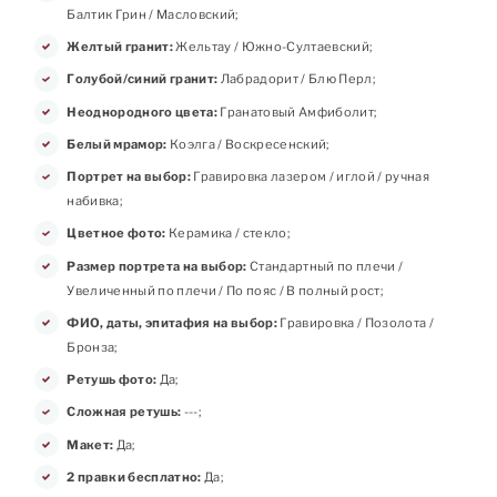
Балтик Грин / Масловский;
Желтый гранит:
Жельтау / Южно-Султаевский;
Голубой/синий гранит:
Лабрадорит / Блю Перл;
Неоднородного цвета:
Гранатовый Амфиболит;
Белый мрамор:
Коэлга / Воскресенский;
Портрет на выбор:
Гравировка лазером / иглой / ручная
набивка;
Цветное фото:
Керамика / стекло;
Размер портрета на выбор:
Стандартный по плечи /
Увеличенный по плечи / По пояс / В полный рост;
ФИО, даты, эпитафия на выбор:
Гравировка / Позолота /
Бронза;
Ретушь фото:
Да;
Сложная ретушь:
---;
Макет:
Да;
2 правки бесплатно:
Да;