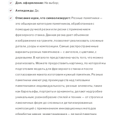
Доп. оформление:
На выбор;
Антидождь:
Да;
Описание идеи, что символизирует:
Резные памятники —
это обширная категория памятников, обработанная с
помощью ручной резки или резки с применением
фрезерного станка. Данная резка дает объемное
изображение на граните, позволяет реализовать сложные
детали, узоры и композиции. Самые распространенные
варианты резных памятников — с ангелом, с цветами, с
деревьями. В каталоге представлена часть того, что можно
реализовать. Можете предоставить картинку, по которой мы
подготовим модель для фрезерного станка и после
согласования макета изготовим нужный памятник. Резные
памятники имеют ряд преимуществ над типовыми
памятниками: индивидуальность; резные элементы, такие
как барельефы, портреты и орнаменты, делают надгробие
уникальным; разнообразие стилей и техник — от строгих и
лаконичных форм до сложных и детализированных
композиций с применением инновационных методов
обработки камня; захват внимания — резной памятник