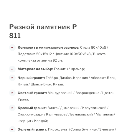
Резной памятник Р
811
Комплект в минимальном размере:
Стела 80х40х5 /
Подставка 50х15х12 / Цветник 100х50х5х8 / Высота
комплекта от земли 92 см;
Материал на выбор:
Граниты / мрамор;
Черный гранит:
Габбро-Диабаз, Карелия / Абсолют-Блэк,
Китай / Шанси-Блэк, Китай;
Светлый гранит:
Мансуровский / Возрождение / Цветок
Урала;
Красный гранит:
Винга / Дымовский / Капустинский /
Сюскюянсаари / Калгуваара / Лезниковский / Малиновый
кварцит / Кордай;
Зеленый гранит:
Пироксенит (Сопка Бунтина) / Змеевик /